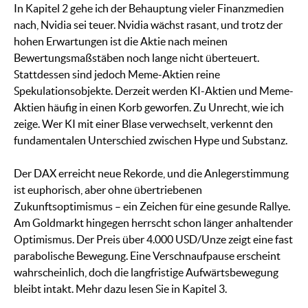
In Kapitel 2 gehe ich der Behauptung vieler Finanzmedien
nach, Nvidia sei teuer. Nvidia wächst rasant, und trotz der
hohen Erwartungen ist die Aktie nach meinen
Bewertungsmaßstäben noch lange nicht überteuert.
Stattdessen sind jedoch Meme-Aktien reine
Spekulationsobjekte. Derzeit werden KI-Aktien und Meme-
Aktien häufig in einen Korb geworfen. Zu Unrecht, wie ich
zeige. Wer KI mit einer Blase verwechselt, verkennt den
fundamentalen Unterschied zwischen Hype und Substanz.
Der DAX erreicht neue Rekorde, und die Anlegerstimmung
ist euphorisch, aber ohne übertriebenen
Zukunftsoptimismus – ein Zeichen für eine gesunde Rallye.
Am Goldmarkt hingegen herrscht schon länger anhaltender
Optimismus. Der Preis über 4.000 USD/Unze zeigt eine fast
parabolische Bewegung. Eine Verschnaufpause erscheint
wahrscheinlich, doch die langfristige Aufwärtsbewegung
bleibt intakt. Mehr dazu lesen Sie in Kapitel 3.