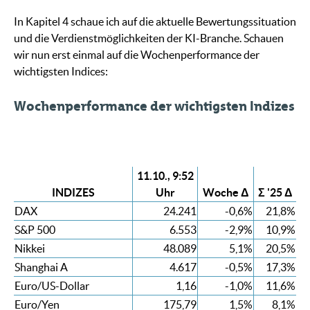
In Kapitel 4 schaue ich auf die aktuelle Bewertungssituation
und die Verdienstmöglichkeiten der KI-Branche. Schauen
wir nun erst einmal auf die Wochenperformance der
wichtigsten Indices:
Wochenperformance der wichtigsten Indizes
11.10., 9:52
INDIZES
Uhr
Woche Δ
Σ '25 Δ
DAX
24.241
-0,6%
21,8%
S&P 500
6.553
-2,9%
10,9%
Nikkei
48.089
5,1%
20,5%
Shanghai A
4.617
-0,5%
17,3%
Euro/US-Dollar
1,16
-1,0%
11,6%
Euro/Yen
175,79
1,5%
8,1%