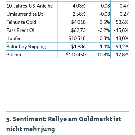
10-Jahres-US-Anleihe
4,03%
-0,08
-0,47
Umlaufrendite Dt
2,58%
-0,03
0,27
Feinunze Gold
$4.018
3,5%
53,6%
Fass Brent Öl
$62,73
-3,2%
-15,8%
Kupfer
$10.518
0,3%
18,0%
Baltic Dry Shipping
$1.936
1,4%
94,2%
Bitcoin
$110.450
-10,8%
17,8%
3. Sentiment: Rallye am Goldmarkt ist
nicht mehr jung