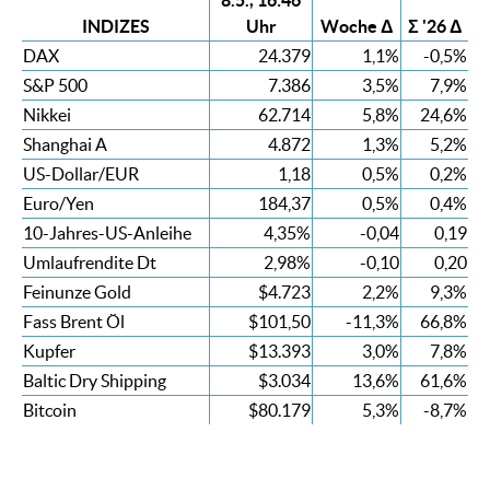
8.5., 16:46
INDIZES
Uhr
Woche Δ
Σ '26 Δ
DAX
24.379
1,1%
-0,5%
S&P 500
7.386
3,5%
7,9%
Nikkei
62.714
5,8%
24,6%
Shanghai A
4.872
1,3%
5,2%
US-Dollar/EUR
1,18
0,5%
0,2%
Euro/Yen
184,37
0,5%
0,4%
10-Jahres-US-Anleihe
4,35%
-0,04
0,19
Umlaufrendite Dt
2,98%
-0,10
0,20
Feinunze Gold
$4.723
2,2%
9,3%
Fass Brent Öl
$101,50
-11,3%
66,8%
Kupfer
$13.393
3,0%
7,8%
Baltic Dry Shipping
$3.034
13,6%
61,6%
Bitcoin
$80.179
5,3%
-8,7%