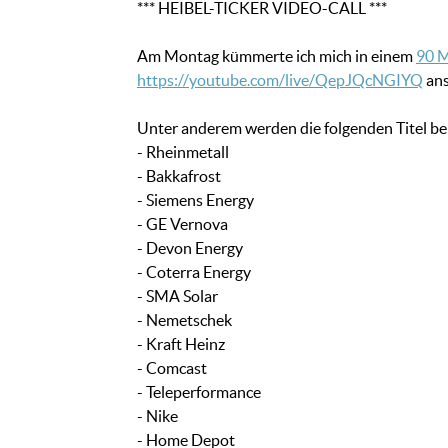
*** HEIBEL-TICKER VIDEO-CALL ***
Am Montag kümmerte ich mich in einem
90 M
https://youtube.com/live/QepJQcNGIYQ
ans
Unter anderem werden die folgenden Titel be
- Rheinmetall
- Bakkafrost
- Siemens Energy
- GE Vernova
- Devon Energy
- Coterra Energy
- SMA Solar
- Nemetschek
- Kraft Heinz
- Comcast
- Teleperformance
- Nike
- Home Depot