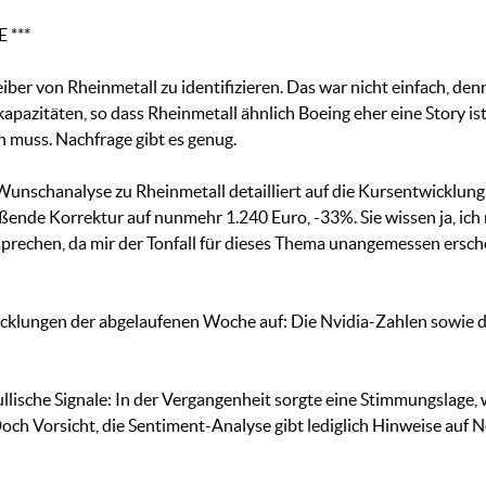
 ***
eiber von Rheinmetall zu identifizieren. Das war nicht einfach, 
pazitäten, so dass Rheinmetall ähnlich Boeing eher eine Story i
 muss. Nachfrage gibt es genug.
unschanalyse zu Rheinmetall detailliert auf die Kursentwicklung, 
ßende Korrektur auf nunmehr 1.240 Euro, -33%. Sie wissen ja, ich 
rechen, da mir der Tonfall für dieses Thema unangemessen erschei
twicklungen der abgelaufenen Woche auf: Die Nvidia-Zahlen sowie 
lische Signale: In der Vergangenheit sorgte eine Stimmungslage, wi
och Vorsicht, die Sentiment-Analyse gibt lediglich Hinweise auf