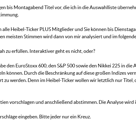
agen bis Montagabend Titel vor, die ich in die Auswahlliste übernehm
stimmung.
n alle Heibel-Ticker PLUS Mitglieder und Sie können bis Dienstaga
n meisten Stimmen wird dann von mir analysiert und im folgenden
h zu erfüllen. Interaktiver geht es nicht, oder?
 habe den EuroStoxx 600, den S&P 500 sowie den Nikkei 225 in die
geln können. Durch die Beschränkung auf diese großen Indizes ver
 zu werden. Denn im Heibel-Ticker wollen wir letztlich nur Titel,
tien vorschlagen und anschließend abstimmen. Die Analyse wird im 
rschläge eingeben. Bitte jeder nur ein Kreuz.