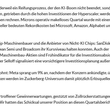
 derweil ein Reifungsprozess, der den KI-Boom nicht beendet, so
 getrieben durch die hohen Investitionen der Hyperscaler, werden
ionen rechnen. Microns operativ makelloses Quartal wurde mit ein
ller bedeuten Rekordkosten bei Microsoft, Amazon, Alphabet un
Chip-Maschinenbauer und die Anbieter von Nicht-KI Chips: SanDis
wan Semi und Broadcom ihr Kursniveau halten konnten. Auch der
aschinenbau-Aktien sind Frühindikator für die Investitionsabsich
 Selloff signalisiert eine vorsichtigere Investitionsplanung auße
belohnt: Meta sprang um 9% an, nachdem der Konzern ankündigte, 
ken werden im Zuckerberg-Universum damit plötzlich Erlösquellen
rtroffener Gewinnerwartungen, gestützt von Zollrückerstattungen,
 Wir hatten das Schicksal unserer Position an diesen Quartalsberi