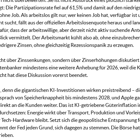
nicht überbewerten. Sie ist nicht Ausdruck eines plötzlich stärk
Die Partizipationsrate fiel auf 61,5% und damit auf den niedrig
ne Job. Als arbeitslos gilt nur, wer keinen Job hat, verfügbar ist
 sucht, fällt aus der offiziellen Arbeitslosenquote heraus und lan
afür, dass der arbeitswillige, aber derzeit nicht aktiv suchende Ant
lick vermittelt. Der Arbeitsmarkt kühlt also ab, ohne einzubrechen.
rigere Zinsen, ohne gleichzeitig Rezessionspanik zu erzeugen.
nicht über Zinssenkungen, sondern über Zinserhöhungen diskutiert 
otenbanker mindestens eine weitere Anhebung für 2026, weil die K
cht hat diese Diskussion vorerst beendet.
en, denn die gigantischen KI-Investitionen wirken preistreibend –
, sprach von Speicherknappheit bis mindestens 2028, und Apple ga
kt an die Kunden weiter. Das ist KI-getriebene Güterinflation in R
 durchsetzen: Energie wirkt über Transport, Produktion und Vorlei
ech-Hardware bleibt. Setzt sich die geopolitische Entspannung fo
mt der Fed jeden Grund, sich dagegen zu stemmen. Die Börse h
ieben.