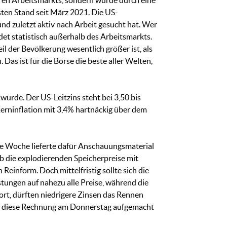
eren Arbeitsmarkts, sondern wurde durch eine
sten Stand seit März 2021. Die US-
 und zuletzt aktiv nach Arbeit gesucht hat. Wer
det statistisch außerhalb des Arbeitsmarkts.
eil der Bevölkerung wesentlich größer ist, als
 Das ist für die Börse die beste aller Welten,
wurde. Der US-Leitzins steht bei 3,50 bis
erninflation mit 3,4% hartnäckig über dem
 die Woche lieferte dafür Anschauungsmaterial
b die explodierenden Speicherpreise mit
einform. Doch mittelfristig sollte sich die
stungen auf nahezu alle Preise, während die
rt, dürften niedrigere Zinsen das Rennen
at diese Rechnung am Donnerstag aufgemacht