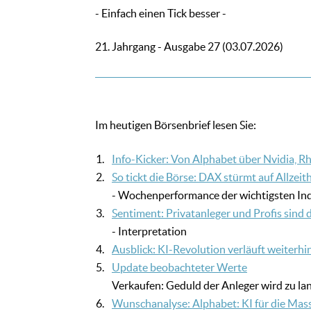
- Einfach einen Tick besser -
21. Jahrgang - Ausgabe 27 (03.07.2026)
Im heutigen Börsenbrief lesen Sie:
1.
Info-Kicker: Von Alphabet über Nvidia, Rh
2.
So tickt die Börse: DAX stürmt auf Allzeit
- Wochenperformance der wichtigsten Ind
3.
Sentiment: Privatanleger und Profis sind d
- Interpretation
4.
Ausblick: KI-Revolution verläuft weiterhi
5.
Update beobachteter Werte
Verkaufen: Geduld der Anleger wird zu lan
6.
Wunschanalyse: Alphabet: KI für die Masse