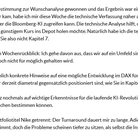
bstimmung zur Wunschanalyse gewonnen und das Ergebnis war eine
 kam, habe ich mir diese Woche die technische Verfassung näher 
ber die Bloomberg-KI zugreifen kann. Die technische Analyse hilft, 
 günstigem Kurs ins Depot holen möchte. Natürlich habe ich die te
ie also nicht Kapitel 7.
m Wochenrückblick: Ich gehe davon aus, dass wir auf ein Umfeld s
ch nicht für möglich gehalten wird.
ich konkrete Hinweise auf eine mögliche Entwicklung im DAX für d
 derzeit diametral gegensätzlich positioniert sind, wie Sie in Kapit
rz nochmals auf wichtige Erkenntnisse für die laufende KI-Revolut
ochen bestimmen können.
oliotitel Nike getrennt: Der Turnaround dauert mir zu lange, Adi
mmt, doch die Probleme scheinen tiefer zu sitzen, als selbst die I