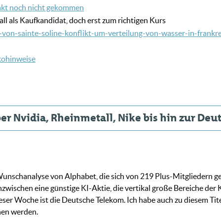
unkt noch nicht gekommen
all als Kaufkandidat, doch erst zum richtigen Kurs
von-sainte-soline-konflikt-um-verteilung-von-wasser-in-frankr
ikohinweise
ber Nvidia, Rheinmetall, Nike bis hin zur D
unschanalyse von Alphabet, die sich von 219 Plus-Mitgliedern g
zwischen eine günstige KI-Aktie, die vertikal große Bereiche der K
eser Woche ist die Deutsche Telekom. Ich habe auch zu diesem Ti
ehen werden.