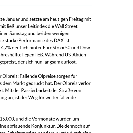
te Januar und setzte am heutigen Freitag mit
t ließ unser Leitindex die Wall Street
f einen Samstag und bei den wenigen
ie starke Performance des DAX ist
t 4,7% deutlich hinter EuroStoxx 50 und Dow
Jahreshälfte liegen ließ. Während US-Aktien
epreist, der sich nun langsam auflöst.
 Ölpreis: Fallende Ölpreise sorgen für
 dem Markt gedrückt hat. Der Ölpreis verlor
t. Mit der Passierbarkeit der Straße von
 an, ist der Weg für weiter fallende
n 115.000, und die Vormonate wurden um
 eine abflauende Konjunktur. Die dennoch auf