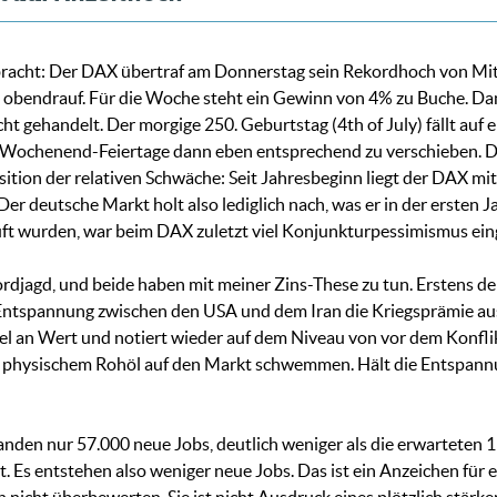
lbracht: Der DAX übertraf am Donnerstag sein Rekordhoch von Mit
obendrauf. Für die Woche steht ein Gewinn von 4% zu Buche. Dami
icht gehandelt. Der morgige 250. Geburtstag (4th of July) fällt au
man Wochenend-Feiertage dann eben entsprechend zu verschieben. D
ition der relativen Schwäche: Seit Jahresbeginn liegt der DAX mi
 Der deutsche Markt holt also lediglich nach, was er in der ersten 
uft wurden, war beim DAX zuletzt viel Konjunkturpessimismus eing
rdjagd, und beide haben mit meiner Zins-These zu tun. Erstens der
Entspannung zwischen den USA und dem Iran die Kriegsprämie aus
tel an Wert und notiert wieder auf dem Niveau von vor dem Konflik
hysischem Rohöl auf den Markt schwemmen. Hält die Entspannung
anden nur 57.000 neue Jobs, deutlich weniger als die erwartete
. Es entstehen also weniger neue Jobs. Das ist ein Anzeichen für