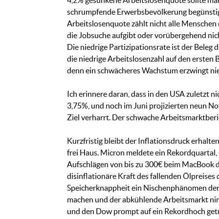
4,2% gesunkene Arbeitslosenquote sollte man 
schrumpfende Erwerbsbevölkerung begünstigt: 
Arbeitslosenquote zählt nicht alle Menschen oh
die Jobsuche aufgibt oder vorübergehend nicht
Die niedrige Partizipationsrate ist der Beleg d
die niedrige Arbeitslosenzahl auf den ersten B
denn ein schwächeres Wachstum erzwingt nied
Ich erinnere daran, dass in den USA zuletzt 
3,75%, und noch im Juni projizierten neun N
Ziel verharrt. Der schwache Arbeitsmarktberi
Kurzfristig bleibt der Inflationsdruck erhalt
frei Haus. Micron meldete ein Rekordquartal
Aufschlägen von bis zu 300€ beim MacBook dire
disinflationäre Kraft des fallenden Ölpreises
Speicherknappheit ein Nischenphänomen der T
machen und der abkühlende Arbeitsmarkt nim
und den Dow prompt auf ein Rekordhoch getr