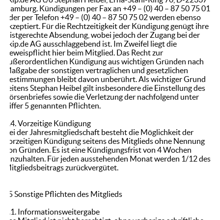
Hamburg. Kündigungen per Fax an +49 – (0) 40 – 87 50 75 01
oder per Telefon +49 – (0) 40 – 87 50 75 02 werden ebenso
akzeptiert. Für die Rechtzeitigkeit der Kündigung genügt ihre
fristgerechte Absendung, wobei jedoch der Zugang bei der
ekip.de AG ausschlaggebend ist. Im Zweifel liegt die
Beweispflicht hier beim Mitglied. Das Recht zur
außerordentlichen Kündigung aus wichtigen Gründen nach
Maßgabe der sonstigen vertraglichen und gesetzlichen
Bestimmungen bleibt davon unberührt. Als wichtiger Grund
seitens Stephan Heibel gilt insbesondere die Einstellung des
Börsenbriefes sowie die Verletzung der nachfolgend unter
Ziffer 5 genannten Pflichten.
4.4. Vorzeitige Kündigung
Bei der Jahresmitgliedschaft besteht die Möglichkeit der
vorzeitigen Kündigung seitens des Mitglieds ohne Nennung
von Gründen. Es ist eine Kündigungsfrist von 4 Wochen
einzuhalten. Für jeden ausstehenden Monat werden 1/12 des
Mitgliedsbeitrags zurückvergütet.
§5 Sonstige Pflichten des Mitglieds
5.1. Informationsweitergabe