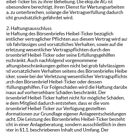
Heibel-Ticker bis zu ihrer Behebung. Die ekip.de AG ist
insbesondere berechtigt, ihren Dienst für Wartungsarbeiten
o.a. zu unterbrechen, solange die Vertragserfüllung dadurch
nicht grundsätzlich gefährdet wird.
6.2. Haftungsausschluss
Die Haftung des Börsenbriefes Heibel-Ticker bezüglich
sämtlicher vertraglicher Pflichten aus diesem Vertrag wird auf
grob fahrlässiges und vorsätzliches Verhalten, sowie auf die
Verletzung wesentlicher Vertragspflichten durch den
Börsenbrief Heibel-Ticker oder seine Erfüllungsgehilfen
beschränkt. Auch nachfolgend vorgenommene
Haftungsbeschränkungen gelten nicht bei grob fahrlässigem
und vorsätzlichem Verhalten seitens des Börsenbriefes Heibel-
Ticker, sowie bei der Verletzung wesentlicher Vertragspflichten
durch den Börsenbrief Heibel-Ticker oder dessen
Erfüllungsgehilfen. Für Folgeschäden wird die Haftung darüber
hinaus auf vorhersehbare Schäden beschränkt. Der
Börsenbrief Heibel-Ticker haftet nicht für mögliche Schäden,
die dem Mitglied dadurch entstehen, dass er die vom
Börsenbrief Heibel-Ticker zur Verfügung gestellten
Informationen zur Grundlage eigener Anlageentscheidungen
macht. Die Leistung des Börsenbriefes Heibel-Ticker besteht
nicht in einer Anlageberatung, sondern ausschließlich in dem
unter in §1.1. beschriebenen Inhalt und Umfang. Der