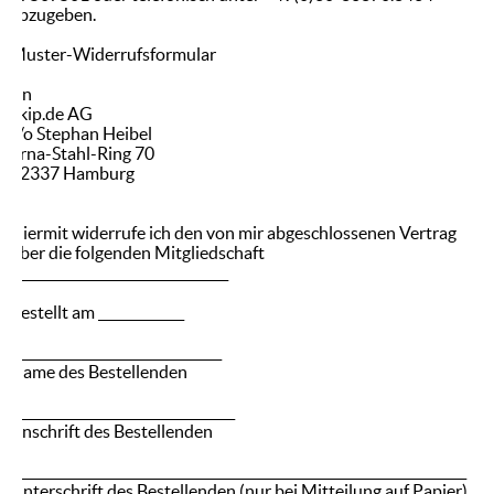
abzugeben.
Muster-Widerrufsformular
An
ekip.de AG
c/o Stephan Heibel
Erna-Stahl-Ring 70
22337 Hamburg
Hiermit widerrufe ich den von mir abgeschlossenen Vertrag
über die folgenden Mitgliedschaft
_________________________________
Bestellt am _____________
________________________________
Name des Bestellenden
__________________________________
Anschrift des Bestellenden
_____________________________________________________________________
Unterschrift des Bestellenden (nur bei Mitteilung auf Papier)