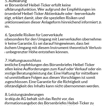
1.5. Aufklärung
Der Börsenbrief Heibel-Ticker erfüllt keine
Aufklärungsfunktion. Wer aufgrund der Empfehlungen im
Börsenbrief Heibel-Ticker Aktienkäufe oder -leerverkäufe
tätigt, erklärt damit, über die speziellen Risiken und
Funktionsweisen dieser Anlageform hinreichend informiert zu
sein.
1.6. Spezielle Risiken für Leerverkäufe
Insbesondere für den Umgang mit Leerverkäufen übernehmen
wir keine Garantie. Es sei darauf hingewiesen, dass bei
falschem Umgang mit diesem Instrument theoretisch Verluste
in unbegrenzter Höhe entstehen können.
1.7. Haftungsausschluss
Sämtliche Empfehlungen des Börsenbriefes Heibel-Ticker
stellen keine Aufforderungen zum Kauf oder Verkauf oder eine
sonstige Beratungsleistung dar. Eine Haftung für mittelbare
und unmittelbare Folgen aus diesen Vorschlägen ist somit
ausgeschlossen. Eine Garantie für die Richtigkeit und
Vollständigkeit des Inhalts kann nicht übernommen werden.
1.8. Leistungsänderungen
Die ekip.de AG behält sich das Recht vor, das
Informationsangebot des Börsenbriefes Heibel-Ticker zu