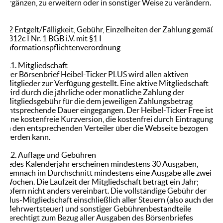
ergänzen, zu erweitern oder in sonstiger Weise zu verändern.
§2 Entgelt/Fälligkeit, Gebühr, Einzelheiten der Zahlung gemäß
§312c I Nr. 1 BGB i.V. mit §1 I
Informationspflichtenverordnung
2.1. Mitgliedschaft
Der Börsenbrief Heibel-Ticker PLUS wird allen aktiven
Mitglieder zur Verfügung gestellt. Eine aktive Mitgliedschaft
wird durch die jährliche oder monatliche Zahlung der
Mitgliedsgebühr für die dem jeweiligen Zahlungsbetrag
entsprechende Dauer eingegangen. Der Heibel-Ticker Free ist
eine kostenfreie Kurzversion, die kostenfrei durch Eintragung
in den entsprechenden Verteiler über die Webseite bezogen
werden kann.
2.2. Auflage und Gebühren
Jedes Kalenderjahr erscheinen mindestens 30 Ausgaben,
demnach im Durchschnitt mindestens eine Ausgabe alle zwei
Wochen. Die Laufzeit der Mitgliedschaft beträgt ein Jahr;
sofern nicht anders vereinbart. Die vollständige Gebühr der
Plus-Mitgliedschaft einschließlich aller Steuern (also auch der
Mehrwertsteuer) und sonstiger Gebührenbestandteile
berechtigt zum Bezug aller Ausgaben des Börsenbriefes