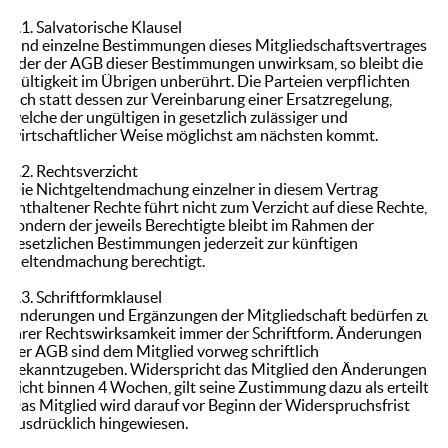
7.1. Salvatorische Klausel
Sind einzelne Bestimmungen dieses Mitgliedschaftsvertrages
oder der AGB dieser Bestimmungen unwirksam, so bleibt die
Gültigkeit im Übrigen unberührt. Die Parteien verpflichten
sich statt dessen zur Vereinbarung einer Ersatzregelung,
welche der ungültigen in gesetzlich zulässiger und
wirtschaftlicher Weise möglichst am nächsten kommt.
7.2. Rechtsverzicht
Die Nichtgeltendmachung einzelner in diesem Vertrag
enthaltener Rechte führt nicht zum Verzicht auf diese Rechte,
sondern der jeweils Berechtigte bleibt im Rahmen der
gesetzlichen Bestimmungen jederzeit zur künftigen
Geltendmachung berechtigt.
7.3. Schriftformklausel
Änderungen und Ergänzungen der Mitgliedschaft bedürfen zu
ihrer Rechtswirksamkeit immer der Schriftform. Änderungen
der AGB sind dem Mitglied vorweg schriftlich
bekanntzugeben. Widerspricht das Mitglied den Änderungen
nicht binnen 4 Wochen, gilt seine Zustimmung dazu als erteilt.
Das Mitglied wird darauf vor Beginn der Widerspruchsfrist
ausdrücklich hingewiesen.