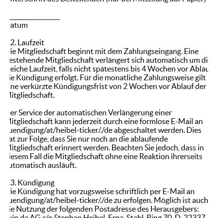
___________________
Datum
4.2. Laufzeit
Die Mitgliedschaft beginnt mit dem Zahlungseingang. Eine
bestehende Mitgliedschaft verlängert sich automatisch um die
gleiche Laufzeit, falls nicht spätestens bis 4 Wochen vor Ablauf
die Kündigung erfolgt. Für die monatliche Zahlungsweise gilt
eine verkürzte Kündigungsfrist von 2 Wochen vor Ablauf der
Mitgliedschaft.
Der Service der automatischen Verlängerung einer
Mitgliedschaft kann jederzeit durch eine formlose E-Mail an
kuendigung/at/heibel-ticker/./de abgeschaltet werden. Dies
hat zur Folge, dass Sie nur noch an die ablaufende
Mitgliedschaft erinnert werden. Beachten Sie jedoch, dass in
diesem Fall die Mitgliedschaft ohne eine Reaktion ihrerseits
automatisch ausläuft.
4.3. Kündigung
Die Kündigung hat vorzugsweise schriftlich per E-Mail an
kuendigung/at/heibel-ticker/./de zu erfolgen. Möglich ist auch
die Nutzung der folgenden Postadresse des Herausgebers:
ekip.de AG c/o Stephan Heibel, Erna-Stahl-Ring 70, D-22337