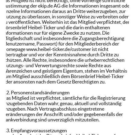
das Mitglied ist nicht berechtigt, ohne vorherige schriftliche
Zustimmung der ekip.de AG die Informationen insgesamt oder
einzelne Informationen daraus an Dritte weiterzugeben, zur
Nutzung zu überlassen, in sonstiger Weise zu verbreiten oder
zu veröffentlichen. Weiterhin ist das Mitglied verpflichtet, den
Börsenbrief Heibel-Ticker und die darin enthaltenen
Informationen nur für eigene Zwecke zu nutzen. Die
Mitgliedschaft und insbesondere die Zugangsberechtigung
(Benutzername, Passwort) für den Mitgliederbereich der
Homepage www.heibel-ticker.de/customer ist nicht
übertragbar und vor der Kenntnisnahme durch Dritte zu
schützen. Alle Rechte, insbesondere die urheberrechtlichen
Nutzungs- und Verwertungsrechte sowie Rechte aus
Warenzeichen und geistigem Eigentum, stehen im Verhältnis
zum Mitglied ausschließlich dem Börsenbrief Heibel-Ticker
oder ansonsten nach dem Gesetz Berechtigten zu.
5.2. Personenstandsänderungen
Das Mitglied ist verpflichtet, sämtliche für die Registrierung
anzugebenden Daten wahr, genau, aktuell und vollständig
anzugeben. Nach Vertragsabschluss eingetretene
Veränderungen der Anschrift und/oder gegebenenfalls der
Bankverbindung sind unverzüglich mitzuteilen.
5.3. Empfangsvoraussetzungen