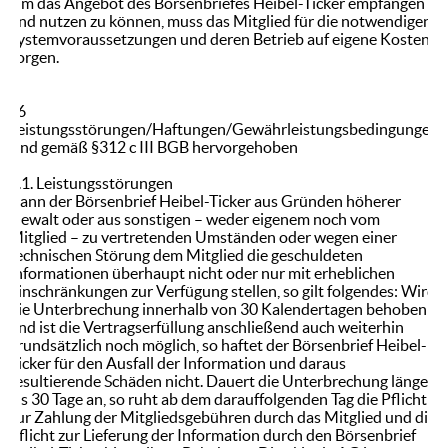
Um das Angebot des Börsenbriefes Heibel-Ticker empfangen
und nutzen zu können, muss das Mitglied für die notwendigen
Systemvoraussetzungen und deren Betrieb auf eigene Kosten
sorgen.
§6
Leistungsstörungen/Haftungen/Gewährleistungsbedingungen
sind gemäß §312 c III BGB hervorgehoben
6.1. Leistungsstörungen
Kann der Börsenbrief Heibel-Ticker aus Gründen höherer
Gewalt oder aus sonstigen – weder eigenem noch vom
Mitglied – zu vertretenden Umständen oder wegen einer
technischen Störung dem Mitglied die geschuldeten
Informationen überhaupt nicht oder nur mit erheblichen
Einschränkungen zur Verfügung stellen, so gilt folgendes: Wird
die Unterbrechung innerhalb von 30 Kalendertagen behoben
und ist die Vertragserfüllung anschließend auch weiterhin
grundsätzlich noch möglich, so haftet der Börsenbrief Heibel-
Ticker für den Ausfall der Information und daraus
resultierende Schäden nicht. Dauert die Unterbrechung länger
als 30 Tage an, so ruht ab dem darauffolgenden Tag die Pflicht
zur Zahlung der Mitgliedsgebühren durch das Mitglied und die
Pflicht zur Lieferung der Information durch den Börsenbrief