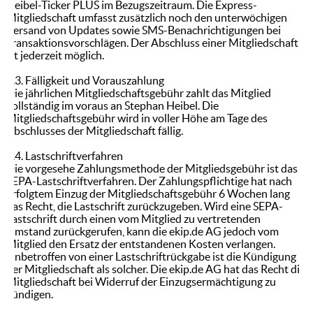
Heibel-Ticker PLUS im Bezugszeitraum. Die Express-
Mitgliedschaft umfasst zusätzlich noch den unterwöchigen
Versand von Updates sowie SMS-Benachrichtigungen bei
Transaktionsvorschlägen. Der Abschluss einer Mitgliedschaft
ist jederzeit möglich.
2.3. Fälligkeit und Vorauszahlung
Die jährlichen Mitgliedschaftsgebühr zahlt das Mitglied
vollständig im voraus an Stephan Heibel. Die
Mitgliedschaftsgebühr wird in voller Höhe am Tage des
Abschlusses der Mitgliedschaft fällig.
2.4. Lastschriftverfahren
Die vorgesehe Zahlungsmethode der Mitgliedsgebühr ist das
SEPA-Lastschriftverfahren. Der Zahlungspflichtige hat nach
erfolgtem Einzug der Mitgliedschaftsgebühr 6 Wochen lang
das Recht, die Lastschrift zurückzugeben. Wird eine SEPA-
Lastschrift durch einen vom Mitglied zu vertretenden
Umstand zurückgerufen, kann die ekip.de AG jedoch vom
Mitglied den Ersatz der entstandenen Kosten verlangen.
Unbetroffen von einer Lastschriftrückgabe ist die Kündigung
der Mitgliedschaft als solcher. Die ekip.de AG hat das Recht die
Mitgliedschaft bei Widerruf der Einzugsermächtigung zu
kündigen.