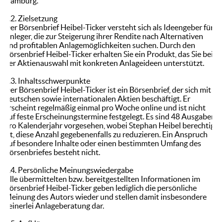
Hamburg.
1.2. Zielsetzung
Der Börsenbrief Heibel-Ticker versteht sich als Ideengeber für
Anleger, die zur Steigerung ihrer Rendite nach Alternativen
und profitablen Anlagemöglichkeiten suchen. Durch den
Börsenbrief Heibel-Ticker erhalten Sie ein Produkt, das Sie bei
der Aktienauswahl mit konkreten Anlageideen unterstützt.
1.3. Inhaltsschwerpunkte
Der Börsenbrief Heibel-Ticker ist ein Börsenbrief, der sich mit
deutschen sowie internationalen Aktien beschäftigt. Er
erscheint regelmäßig einmal pro Woche online und ist nicht
auf feste Erscheinungstermine festgelegt. Es sind 48 Ausgaben
pro Kalenderjahr vorgesehen, wobei Stephan Heibel berechtigt
ist, diese Anzahl gegebenenfalls zu reduzieren. Ein Anspruch
auf besondere Inhalte oder einen bestimmten Umfang des
Börsenbriefes besteht nicht.
1.4. Persönliche Meinungswiedergabe
Alle übermittelten bzw. bereitgestellten Informationen im
Börsenbrief Heibel-Ticker geben lediglich die persönliche
Meinung des Autors wieder und stellen damit insbesondere
keinerlei Anlageberatung dar.