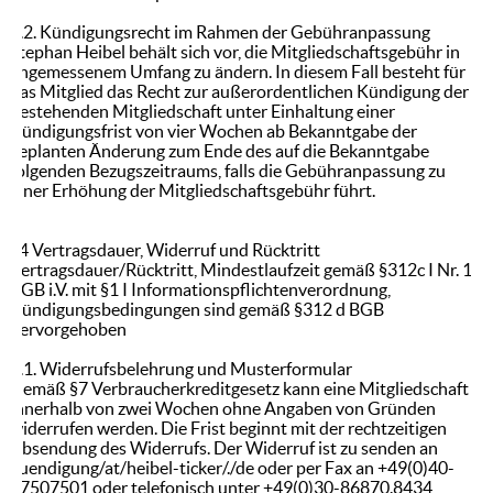
3.2. Kündigungsrecht im Rahmen der Gebühranpassung
Stephan Heibel behält sich vor, die Mitgliedschaftsgebühr in
angemessenem Umfang zu ändern. In diesem Fall besteht für
das Mitglied das Recht zur außerordentlichen Kündigung der
bestehenden Mitgliedschaft unter Einhaltung einer
Kündigungsfrist von vier Wochen ab Bekanntgabe der
geplanten Änderung zum Ende des auf die Bekanntgabe
folgenden Bezugszeitraums, falls die Gebühranpassung zu
einer Erhöhung der Mitgliedschaftsgebühr führt.
§4 Vertragsdauer, Widerruf und Rücktritt
Vertragsdauer/Rücktritt, Mindestlaufzeit gemäß §312c I Nr. 1
BGB i.V. mit §1 I Informationspflichtenverordnung,
Kündigungsbedingungen sind gemäß §312 d BGB
hervorgehoben
4.1. Widerrufsbelehrung und Musterformular
Gemäß §7 Verbraucherkreditgesetz kann eine Mitgliedschaft
innerhalb von zwei Wochen ohne Angaben von Gründen
widerrufen werden. Die Frist beginnt mit der rechtzeitigen
Absendung des Widerrufs. Der Widerruf ist zu senden an
kuendigung/at/heibel-ticker/./de oder per Fax an +49(0)40-
87507501 oder telefonisch unter +49(0)30-86870.8434