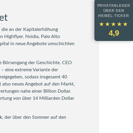
PRIVATANLEGER
ÜBER DEN
et
HEIBEL-TICKER
★★★★★
★★★★★
 die an der Kapitalerhöhung
4,9
n Highflyer. Nvidia, Palo Alto
Kapital in neue Angebote umschichten
ßte Börsengang der Geschichte. CEO
 – eine extreme Variante der
reigegeben, sodass insgesamt 40
t also neues Angebot auf den Markt,
rtungen nahe einer Billion Dollar.
tung von über 14 Milliarden Dollar
uck, der über den Sommer auf den