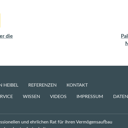
er die
Pal
M
N HEIBEL
REFERENZEN
KONTAKT
RVICE
WISSEN
VIDEOS
IMPRESSUM
DATE
fessionellen und ehrlichen Rat für ihren Vermögensaufbau