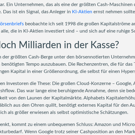
llar. Ein Unternehmen, das als eine der größten Cash-Maschinen d
. Das ist ein Signal, das Anleger in
KI-Aktien
ernst nehmen sollte
Börsenbriefs
beobachte ich seit 1998 die großen Kapitalströme a
 alle, die in KI-Aktien investiert sind – und sich auf eine ruhige
och Milliarden in der Kasse?
em der größten Cash-Berge unter den börsennotierten Unternehme
im benötigten Tempo auszubauen. Die Rechenzentren, die für das 
gen Kapital in einer Größenordnung, die selbst für einen Hyper
elen Investoren die These: Die großen Cloud-Konzerne – Google, 
shflow. Das war lange eine beruhigende Annahme, denn sie bedeu
keit von den Launen der Kapitalmärkte. Alphabets Kapitalerhöhu
ich aus den Ohren quillt, benötigt externes Kapital für den Aus
ch als größer erwiesen als selbst optimistische Schätzungen.
denkt, kommt zu einem unbequemen Schluss: Amazon und Microso
kturbedarf. Wenn Google trotz seiner Cashposition an den Markt 