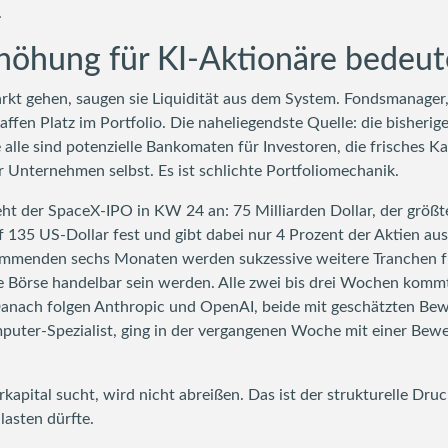
.
höhung für KI-Aktionäre bedeut
kt gehen, saugen sie Liquidität aus dem System. Fondsmanager,
fen Platz im Portfolio. Die naheliegendste Quelle: die bisherige
alle sind potenzielle Bankomaten für Investoren, die frisches 
 Unternehmen selbst. Es ist schlichte Portfoliomechanik.
teht der SpaceX-IPO in KW 24 an: 75 Milliarden Dollar, der grö
 135 US-Dollar fest und gibt dabei nur 4 Prozent der Aktien aus
kommenden sechs Monaten werden sukzessive weitere Tranchen f
ie Börse handelbar sein werden. Alle zwei bis drei Wochen komm
anach folgen Anthropic und OpenAI, beide mit geschätzten Bewe
er-Spezialist, ging in der vergangenen Woche mit einer Bewer
rkapital sucht, wird nicht abreißen. Das ist der strukturelle Dr
lasten dürfte.