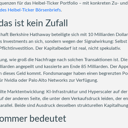
equenzen für das Heibel-Ticker Portfolio – mit konkreten Zu- u
es Heibel-Ticker Börsenbriefs
.
as ist kein Zufall
chaft Berkshire Hathaway beteiligte sich mit 10 Milliarden Doll
s Investments an sich, sondern wegen der Signalwirkung: Selbs
Pflichtinvestition. Der Kapitalbedarf ist real, nicht spekulativ.
ligung, wie groß die Nachfrage nach solchen Transaktionen ist. D
liarden angepeilt und kassierte am Ende 85 Milliarden. Der Appe
en dieses Geld kommt. Fondsmanager haben einen begrenzten Pool 
für Nvidia oder Palo Alto Networks zur Verfügung.
te Marktentwicklung: KI-Infrastruktur und Hyperscaler auf der e
uf der anderen Seite, die unter dem Verkaufsdruck leiden, der 
allel. Beide sind Ausdruck desselben strukturellen Kapitalhung
Sommer bedeutet