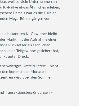
ndete, weil so viele Unternehmen an
er KI-Rallye etwas Ähnliches erleben,
ersehen: Damals war es die Fülle an
ehenden Mega-Börsengängen von
ür die bekannten KI-Gewinner bleibt
 der Markt mit der Aufnahme einer
hende Rücksetzer als sachlichen
och keine Teilgewinne gesichert hat,
punkt unter Druck.
n schwieriges Umfeld liefert – nicht
t in den kommenden Monaten
enzentren wird über den Sommer
n und Transaktionsbegründungen –