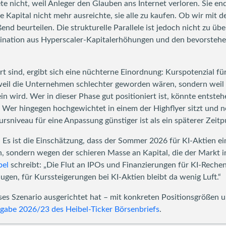
te nicht, weil Anleger den Glauben ans Internet verloren. Sie e
 Kapital nicht mehr ausreichte, sie alle zu kaufen. Ob wir mit d
ßend beurteilen. Die strukturelle Parallele ist jedoch nicht zu üb
ombination aus Hyperscaler-Kapitalerhöhungen und den bevorst
iert sind, ergibt sich eine nüchterne Einordnung: Kurspotenzial f
eil die Unternehmen schlechter geworden wären, sondern weil
n wird. Wer in dieser Phase gut positioniert ist, könnte entste
n. Wer hingegen hochgewichtet in einem der Highflyer sitzt und n
Kursniveau für eine Anpassung günstiger ist als ein späterer Zeit
 Es ist die Einschätzung, dass der Sommer 2026 für KI-Aktien ei
, sondern wegen der schieren Masse an Kapital, die der Mark
bel
schreibt: „Die Flut an IPOs und Finanzierungen für KI-Rech
ugen, für Kurssteigerungen bei KI-Aktien bleibt da wenig Luft.“
ieses Szenario ausgerichtet hat – mit konkreten Positionsgröße
sgabe 2026/23 des Heibel-Ticker Börsenbriefs
.