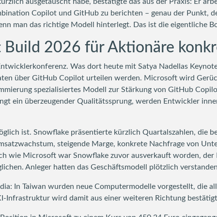
rzlich ausgetauscht habe, bestätigte das aus der Praxis: Er arb
bination Copilot und GitHub zu berichten – genau der Punkt, den
enn man das richtige Modell hinterlegt. Das ist die eigentliche B
 Build 2026 für Aktionäre konk
 Entwicklerkonferenz. Was dort heute mit Satya Nadellas Keynot
en über GitHub Copilot urteilen werden. Microsoft wird Gerüc
ammierung spezialisiertes Modell zur Stärkung von GitHub Copilo
lingt ein überzeugender Qualitätssprung, werden Entwickler inn
glich ist. Snowflake präsentierte kürzlich Quartalszahlen, die be
Umsatzwachstum, steigende Marge, konkrete Nachfrage von Unt
ich wie Microsoft war Snowflake zuvor ausverkauft worden, der
glichen. Anleger hatten das Geschäftsmodell plötzlich verstanden
idia: In Taiwan wurden neue Computermodelle vorgestellt, die 
-Infrastruktur wird damit aus einer weiteren Richtung bestätigt