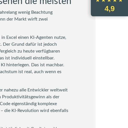
rsehen die meisten
★★★★★
★★★★★
4,9
 jahrelang wenig Beachtung
enn der Markt wirft zwei
 in Excel einen KI-Agenten nutze,
t. Der Grund dafür ist jedoch
Vergleich zu heute verfügbaren
st individuell einstellbar.
KI hinterlegen. Das ist machbar.
achstum ist real, auch wenn es
er nahezu alle Entwickler weltweit
n Produktivitätsgewinn als der
 Code eigenständig komplexe
– die KI-Revolution wird ebenfalls