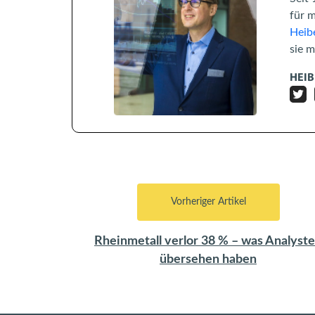
für 
Heibe
sie 
HEIB
Vorheriger Artikel
Rheinmetall verlor 38 % – was Analyst
übersehen haben