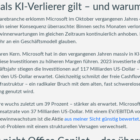
s KI-Verlierer gilt – und warum 
rebranche erklomm Microsoft im Oktober vergangenen Jahres ei
 in seiner Konsequenz überraschte: Binnen sechs Monaten verlor
innerwartungen im gleichen Zeitraum kontinuierlich anhoben. D
hr an ein Geschäftsmodell glauben.
ren Kern. Microsoft hat in den vergangenen Jahren massiv in KI-
 diese Investitionen zu höheren Margen führen. 2023 investiert
tsjahr stiegen die Investitionen auf 117 Milliarden US-Dollar – 
den US-Dollar erwartet. Gleichzeitig schmilzt der freie Cashflo
frastruktur – ein radikaler Bruch mit dem alten, fast schwerelo
ng genutzt wird.
e wuchs zuletzt um 39 Prozent – stärker als erwartet. Microsof
Umsatzrate von 37 Milliarden US-Dollar. Mit einem EV/EBITDA vo
winnwachstum ist die Aktie
aus meiner Sicht günstig bewertet
ilot-Problem mit einem strukturellen Versagen verwechselt.