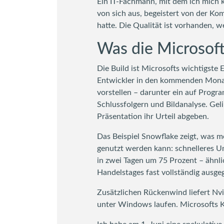
Ein IT-Fachmann, mit dem ich mich kü
von sich aus, begeistert von der Kom
hatte. Die Qualität ist vorhanden, w
Was die Microsoft
Die Build ist Microsofts wichtigste
Entwickler in den kommenden Monat
vorstellen – darunter ein auf Progr
Schlussfolgern und Bildanalyse. Ge
Präsentation ihr Urteil abgeben.
Das Beispiel Snowflake zeigt, was mö
genutzt werden kann: schnelleres 
in zwei Tagen um 75 Prozent – ähnl
Handelstages fast vollständig ausge
Zusätzlichen Rückenwind liefert Nv
unter Windows laufen. Microsofts KI