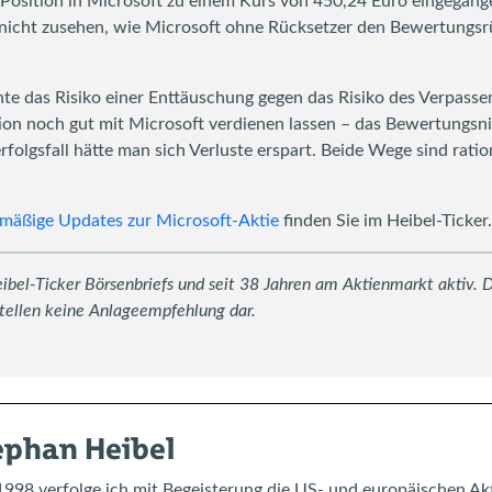
e Position in Microsoft zu einem Kurs von 450,24 Euro eingegang
nicht zusehen, wie Microsoft ohne Rücksetzer den Bewertungsrüc
nnte das Risiko einer Enttäuschung gegen das Risiko des Verpass
ion noch gut mit Microsoft verdienen lassen – das Bewertungsn
olgsfall hätte man sich Verluste erspart. Beide Wege sind ratio
lmäßige Updates zur Microsoft-Aktie
finden Sie im Heibel-Ticker.
bel-Ticker Börsenbriefs und seit 38 Jahren am Aktienmarkt aktiv. Di
tellen keine Anlageempfehlung dar.
ephan Heibel
1998 verfolge ich mit Begeisterung die US- und europäischen Ak