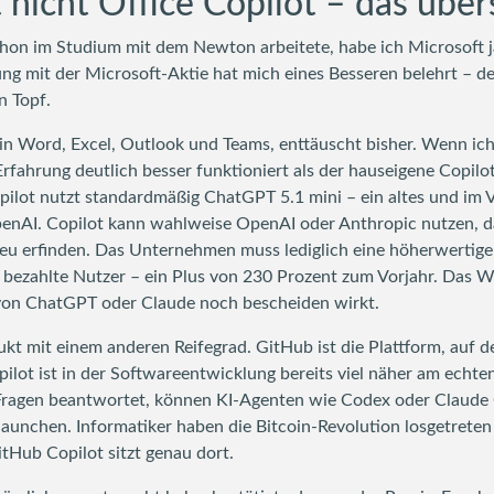
t nicht Office Copilot – das übe
 schon im Studium mit dem Newton arbeitete, habe ich Microsoft
ung mit der Microsoft-Aktie hat mich eines Besseren belehrt – d
n Topf.
t in Word, Excel, Outlook und Teams, enttäuscht bisher. Wenn ich
Erfahrung deutlich besser funktioniert als der hauseigene Copilo
Copilot nutzt standardmäßig ChatGPT 5.1 mini – ein altes und im 
AI. Copilot kann wahlweise OpenAI oder Anthropic nutzen, das i
neu erfinden. Das Unternehmen muss lediglich eine höherwertige 
 bezahlte Nutzer – ein Plus von 230 Prozent zum Vorjahr. Das W
on ChatGPT oder Claude noch bescheiden wirkt.
ukt mit einem anderen Reifegrad. GitHub ist die Plattform, auf d
ilot ist in der Softwareentwicklung bereits viel näher am echte
ragen beantwortet, können KI-Agenten wie Codex oder Claude
launchen. Informatiker haben die Bitcoin-Revolution losgetreten 
tHub Copilot sitzt genau dort.