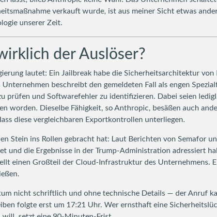
erheitsmaßnahme verkauft wurde, ist aus meiner Sicht etwas and
logie unserer Zeit.
wirklich der Auslöser?
ierung lautet: Ein Jailbreak habe die Sicherheitsarchitektur vo
s Unternehmen beschreibt den gemeldeten Fall als engen Spezial
 prüfen und Softwarefehler zu identifizieren. Dabei seien ledig
en worden. Dieselbe Fähigkeit, so Anthropic, besäßen auch ande
ss diese vergleichbaren Exportkontrollen unterliegen.
den Stein ins Rollen gebracht hat: Laut Berichten von Semafor 
tet und die Ergebnisse in der Trump-Administration adressiert h
ellt einen Großteil der Cloud-Infrastruktur des Unternehmens. 
ießen.
tum nicht schriftlich und ohne technische Details — der Anruf 
ben folgte erst um 17:21 Uhr. Wer ernsthaft eine Sicherheitslück
will, setzt eine 90-Minuten-Frist.