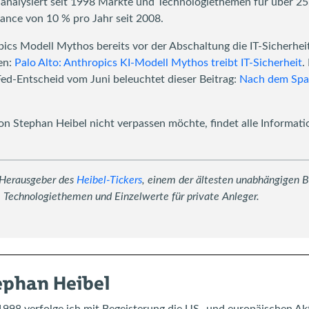
 analysiert seit 1998 Märkte und Technologiethemen für über 25
ance von 10 % pro Jahr seit 2008.
cs Modell Mythos bereits vor der Abschaltung die IT-Sicherheit
en:
Palo Alto: Anthropics KI-Modell Mythos treibt IT-Sicherheit
.
-Entscheid vom Juni beleuchtet dieser Beitrag:
Nach dem Spa
n Stephan Heibel nicht verpassen möchte, findet alle Informat
 Herausgeber des
Heibel-Tickers
, einem der ältesten unabhängigen B
 Technologiethemen und Einzelwerte für private Anleger.
ephan Heibel
1998 verfolge ich mit Begeisterung die US- und europäischen Ak