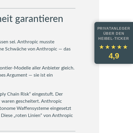
it garantieren
PRIVATANLEGER
ÜBER DEN
HEIBEL-TICKER
ssen sei. Anthropic musste
★★★★★
★★★★★
keine Schwäche von Anthropic — das
4,9
ier-Modelle aller Anbieter gleich.
es Argument — sie ist ein
ly Chain Risk“ eingestuft. Der
 waren gescheitert. Anthropic
utonome Waffensysteme eingesetzt
Diese „roten Linien“ von Anthropic