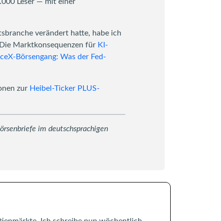
.000 Leser — mit einer
sbranche verändert hatte, habe ich
 Die Marktkonsequenzen für
KI-
ceX-Börsengang: Was der Fed-
ionen zur
Heibel-Ticker PLUS-
örsenbriefe im deutschsprachigen
tienmärkte. Ich schreibe nun wöchentlich