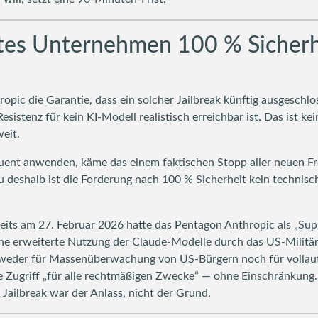
tes Unternehmen 100 % Sicherhe
opic die Garantie, dass ein solcher Jailbreak künftig ausgeschlo
esistenz für kein KI-Modell realistisch erreichbar ist. Das ist 
eit.
t anwenden, käme das einem faktischen Stopp aller neuen Front
deshalb ist die Forderung nach 100 % Sicherheit kein technisch
its am 27. Februar 2026 hatte das Pentagon Anthropic als „Supp
ne erweiterte Nutzung der Claude-Modelle durch das US-Militär
e weder für Massenüberwachung von US-Bürgern noch für volla
 Zugriff „für alle rechtmäßigen Zwecke“ — ohne Einschränkung. 
r Jailbreak war der Anlass, nicht der Grund.