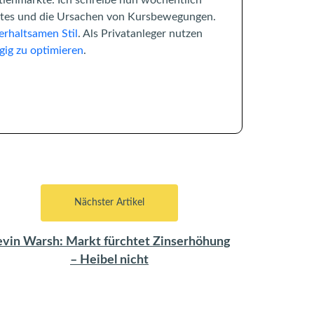
rktes und die Ursachen von Kursbewegungen.
erhaltsamen Stil
. Als Privatanleger nutzen
gig zu optimieren
.
Nächster Artikel
evin Warsh: Markt fürchtet Zinserhöhung
– Heibel nicht