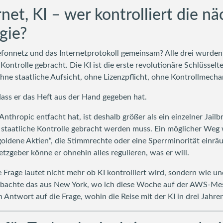
et, KI – wer kontrolliert die nä
gie?
onnetz und das Internetprotokoll gemeinsam? Alle drei wurden v
Kontrolle gebracht. Die KI ist die erste revolutionäre Schlüsselt
e staatliche Aufsicht, ohne Lizenzpflicht, ohne Kontrollmecha
dass er das Heft aus der Hand gegeben hat.
Anthropic entfacht hat, ist deshalb größer als ein einzelner Jailb
er staatliche Kontrolle gebracht werden muss. Ein möglicher Weg
oldene Aktien“, die Stimmrechte oder eine Sperrminorität einr
etzgeber könne er ohnehin alles regulieren, was er will.
 Frage lautet nicht mehr ob KI kontrolliert wird, sondern wie u
obachte das aus New York, wo ich diese Woche auf der AWS-Me
 Antwort auf die Frage, wohin die Reise mit der KI in drei Jahre