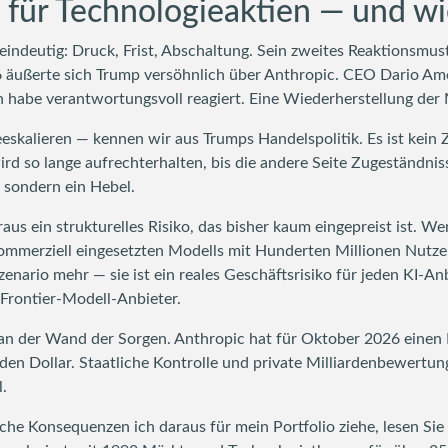
für Technologieaktien — und wi
indeutig: Druck, Frist, Abschaltung. Sein zweites Reaktionsmuste
 äußerte sich Trump versöhnlich über Anthropic. CEO Dario Amod
habe verantwortungsvoll reagiert. Eine Wiederherstellung der M
eskalieren — kennen wir aus Trumps Handelspolitik. Es ist kein
rd so lange aufrechterhalten, bis die andere Seite Zugeständni
 sondern ein Hebel.
raus ein strukturelles Risiko, das bisher kaum eingepreist ist. 
ommerziell eingesetzten Modells mit Hunderten Millionen Nutze
enario mehr — sie ist ein reales Geschäftsrisiko für jeden KI-Anb
 Frontier-Modell-Anbieter.
en an der Wand der Sorgen. Anthropic hat für Oktober 2026 einen
rden Dollar. Staatliche Kontrolle und private Milliardenbewertu
.
che Konsequenzen ich daraus für mein Portfolio ziehe, lesen Sie