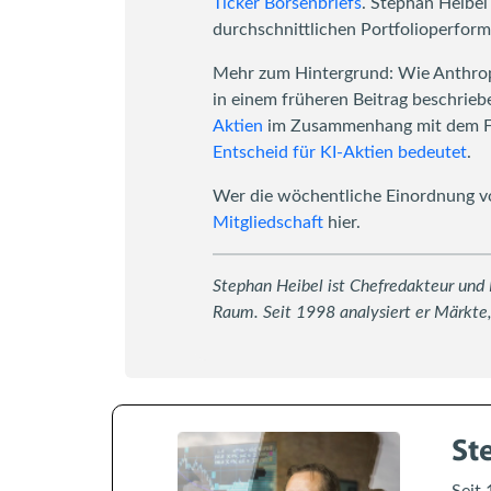
Ticker Börsenbriefs
. Stephan Heibel
durchschnittlichen Portfolioperform
Mehr zum Hintergrund: Wie Anthropi
in einem früheren Beitrag beschrieb
Aktien
im Zusammenhang mit dem Fed
Entscheid für KI-Aktien bedeutet
.
Wer die wöchentliche Einordnung vo
Mitgliedschaft
hier.
Stephan Heibel ist Chefredakteur und
Raum. Seit 1998 analysiert er Märkte,
St
Seit 