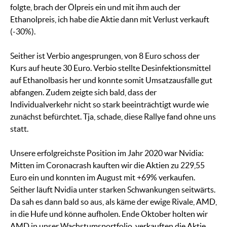
folgte, brach der Ölpreis ein und mit ihm auch der
Ethanolpreis, ich habe die Aktie dann mit Verlust verkauft
(-30%).
Seither ist Verbio angesprungen, von 8 Euro schoss der
Kurs auf heute 30 Euro. Verbio stellte Desinfektionsmittel
auf Ethanolbasis her und konnte somit Umsatzausfälle gut
abfangen. Zudem zeigte sich bald, dass der
Individualverkehr nicht so stark beeinträchtigt wurde wie
zunächst befürchtet. Tja, schade, diese Rallye fand ohne uns
statt.
Unsere erfolgreichste Position im Jahr 2020 war Nvidia:
Mitten im Coronacrash kauften wir die Aktien zu 229,55
Euro ein und konnten im August mit +69% verkaufen.
Seither läuft Nvidia unter starken Schwankungen seitwärts.
Da sah es dann bald so aus, als käme der ewige Rivale, AMD,
in die Hufe und könne aufholen. Ende Oktober holten wir
AMD in unser Wachstumsportfolio, verkauften die Aktie