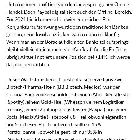
Unternehmen profitiert von dem angesprungenen Online-
Handel. Doch Paypal digitalisiert auch den Offline-Bereich.
Für 2021 bin ich aber schon wieder unsicher: Ein
Konjunkturaufschwung würde den traditionellen Banken
gut tun, denn Insolvenzrisiken wären dann rückläufig.
Wenn man an der Börse auf die alten Banktitel aufspringt,
bleibt vielleicht nicht mehr viel Kaufkraft für die FinTechs
übrig? Aktuell notiert unsere Position bei +14%, ich werde
das mal beobachten.
Unser Wachstumsbereich besteht also derzeit aus zwei
Biotech/Pharma-Titeln (BB Biotech, Medios), was der
Corona-Pandemie geschuldet ist, einem Abo-Dienstleister
(Spotify), einem Gold-Titel (Wheaton), einem Logistiker
(Airbus), einem Zahlungsdienstleister (Paypal) und einer
Social Media Aktie (Facebook). 8 Titel, obwohl eigentlich
nur 5 in diesen Portfoliobereich sollten. 45%
Portfolioanteil, obwohl eigentlich nur 35% in
Wachstumstiteln sein sollten. Hat sich gelohnt, denn mit