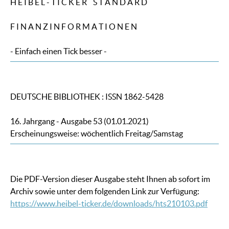
H E I B E L - T I C K E R S T A N D A R D
F I N A N Z I N F O R M A T I O N E N
- Einfach einen Tick besser -
DEUTSCHE BIBLIOTHEK : ISSN 1862-5428
16. Jahrgang - Ausgabe 53 (01.01.2021)
Erscheinungsweise: wöchentlich Freitag/Samstag
Die PDF-Version dieser Ausgabe steht Ihnen ab sofort im
Archiv sowie unter dem folgenden Link zur Verfügung:
https://www.heibel-ticker.de/downloads/hts210103.pdf