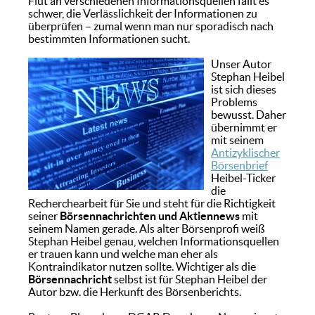
Flut an verschiedenen Informationsquellen fällt es
schwer, die Verlässlichkeit der Informationen zu
überprüfen – zumal wenn man nur sporadisch nach
bestimmten Informationen sucht.
Unser Autor
Stephan Heibel
ist sich dieses
Problems
bewusst. Daher
übernimmt er
mit seinem
Antizyklischer
Börsenbrief
Heibel-Ticker
die
Recherchearbeit für Sie und steht für die Richtigkeit
seiner
Börsennachrichten und Aktiennews
mit
seinem Namen gerade. Als alter Börsenprofi weiß
Stephan Heibel genau, welchen Informationsquellen
er trauen kann und welche man eher als
Kontraindikator nutzen sollte. Wichtiger als die
Börsennachricht
selbst ist für Stephan Heibel der
Autor bzw. die Herkunft des Börsenberichts.