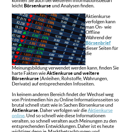
können Sie auch bei weiterem Informationsbedarf
leicht
Börsenkurse
und Analysen finden.
Aktienkurse
verfolgen kann
man On- wie
Offline
Während der
Börsenbrief
dieser Seiten für
die
Meinungsbildung verwendet werden kann, finden Sie
harte Fakten wie
Aktienkurse und weitere
Börsenkurse
(Anleihen, Rohstoffe, Währungen,
Derivate) auf entsprechenden Infoseiten.
In keinem anderen Bereich findet der Wechsel weg
von Printmedien hin zu Online Informationsseiten so
brutal schnell statt wie in Sachen Börsenkurse und
Aktienkurse
. Daher verfolgen wir die
Aktienkurse
online
. Und so schnell wie diese Informationen
veralten, so schnell veralten auch Meinungen zu den
entsprechenden Entwicklungen. Daher ist es heute
wichtiger denn je, Marktbetrachtungen und