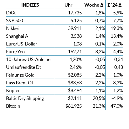
INDIZES
Uhr
Woche Δ
Σ '24 Δ
DAX
17.735
1,8%
5,9%
S&P 500
5.125
0,7%
7,7%
Nikkei
39.911
2,1%
19,3%
Shanghai A
3.538
1,4%
13,4%
Euro/US-Dollar
1,08
0,1%
-2,0%
Euro/Yen
162,71
8,2%
4,4%
10-Jahres-US-Anleihe
4,20%
-0,05
0,34
Umlaufrendite Dt
2,46%
-0,05
0,43
Feinunze Gold
$2.085
2,2%
1,0%
Fass Brent Öl
$83,63
2,2%
8,3%
Kupfer
$8.494
-1,1%
-1,2%
Baltic Dry Shipping
$2.111
20,5%
-4,9%
Bitcoin
$61.925
21,3%
47,0%