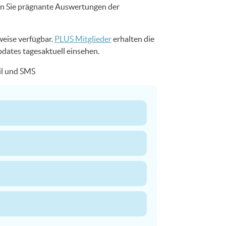
en Sie prägnante Auswertungen der
weise verfügbar.
PLUS Mitglieder
erhalten die
pdates tagesaktuell einsehen.
ail und SMS