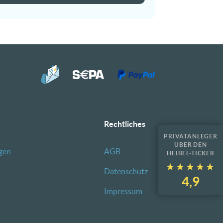
Rechtliches
PRIVATANLEGER
ÜBER DEN
gen
AGB
HEIBEL-TICKER
★★★★★
★★★★★
Datenschutz
4,9
Impressum