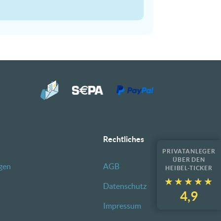
Rechtliches
PRIVATANLEGER
ÜBER DEN
gen
AGB
HEIBEL-TICKER
★★★★★
★★★★★
Datenschutz
4,9
Impressum