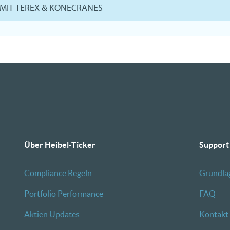
 MIT TEREX & KONECRANES
Über Heibel-Ticker
Support
Compliance Regeln
Grundla
Portfolio Performance
FAQ
Aktien Updates
Kontakt