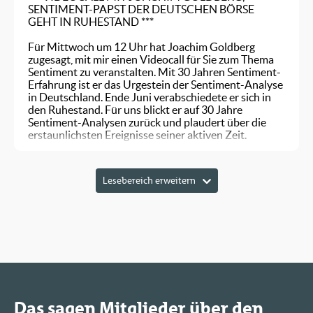
SENTIMENT-PAPST DER DEUTSCHEN BÖRSE
GEHT IN RUHESTAND ***
Für Mittwoch um 12 Uhr hat Joachim Goldberg
zugesagt, mit mir einen Videocall für Sie zum Thema
Sentiment zu veranstalten. Mit 30 Jahren Sentiment-
Erfahrung ist er das Urgestein der Sentiment-Analyse
in Deutschland. Ende Juni verabschiedete er sich in
den Ruhestand. Für uns blickt er auf 30 Jahre
Sentiment-Analysen zurück und plaudert über die
erstaunlichsten Ereignisse seiner aktiven Zeit.
Das Video wird für alle Heibel-Ticker Leser offen sein.
Ich schicke Ihnen den Link Anfang nächster Woche.
Lesebereich erweitern
Mittwoch, 12.8. um 12 Uhr
Videocall mit Joachim Goldberg
30 Jahre Sentiment-Analyse
*** ENDE VIDEOCALL MIT JOACHIM GOLDBERG,
SENTIMENT-PAPST DER DEUTSCHEN BÖRSE
GEHT IN RUHESTAND ***
Wir befinden uns mitten in der Berichtssaison, die
Das sagen Mitglieder über den
dieses Jahr trotz vermeintlichen Sommerlochs voller