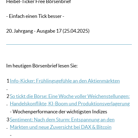
Heibel-Ticker Free Börsenbrief
- Einfach einen Tick besser -
20. Jahrgang - Ausgabe 17 (25.04.2025)
Im heutigen Börsenbrief lesen Sie:
1
Info-Kicker: Frühlingsgefühle an den Aktienmärkten
.
2
So tickt die Börse: Eine Woche voller Weichenstellungen:
.
Handelskonflikte, KI-Boom und Produktionsverlagerung
- Wochenperformance der wichtigsten Indizes
3
Sentiment: Nach dem Sturm: Entspannung an den
.
Märkten und neue Zuversicht bei DAX & Bitcoin
-