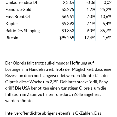
Umlaufrendite Dt
2,33%
-0,06
0,02
Feinunze Gold
$3.275
-1,2%
25,2%
Fass Brent Öl
$66,61
-2,0%
-10,6%
Kupfer
$9.393
2,1%
5,4%
Baltic Dry Shipping
$1.353
9,0%
35,7%
Bitcoin
$95.269
12,4%
1,6%
Der Ölpreis fällt trotz aufkeimender Hoffnung auf
Lösungen im Handelsstreit. Trotz der Möglichkeit, dass eine
Rezession doch noch abgewendet werden könnte, fällt der
Ölpreis diese Woche um 2,7%. Dahinter steckt "drill, Baby
drill". Die USA benötigen einen günstigen Ölpreis, um die
Inflation im Zaum zu halten, die durch Zölle angeheizt
werden könnte.
Intel veröffentlichte übrigens ebenfalls Q-Zahlen. Das