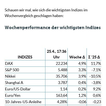
Schauen wir mal, wie sich die wichtigsten Indizes im
Wochenvergleich geschlagen haben:
Wochenperformance der wichtigsten Indizes
25.4., 17:36
INDIZES
Uhr
Woche Δ
Σ '25 Δ
DAX
22.234
4,9%
11,7%
S&P 500
5.488
3,3%
-7,1%
Nikkei
35.706
3,9%
-10,5%
Shanghai A
3.787
0,4%
-3,8%
Euro/US-Dollar
1,14
0,2%
9,2%
Euro/Yen
163,64
1,2%
0,6%
10-Jahres-US-Anleihe
4,28%
-0,06
-0,23