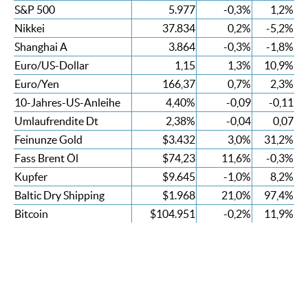
S&P 500
5.977
-0,3%
1,2%
Nikkei
37.834
0,2%
-5,2%
Shanghai A
3.864
-0,3%
-1,8%
Euro/US-Dollar
1,15
1,3%
10,9%
Euro/Yen
166,37
0,7%
2,3%
10-Jahres-US-Anleihe
4,40%
-0,09
-0,11
Umlaufrendite Dt
2,38%
-0,04
0,07
Feinunze Gold
$3.432
3,0%
31,2%
Fass Brent Öl
$74,23
11,6%
-0,3%
Kupfer
$9.645
-1,0%
8,2%
Baltic Dry Shipping
$1.968
21,0%
97,4%
Bitcoin
$104.951
-0,2%
11,9%