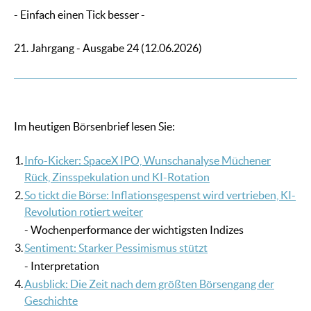
- Einfach einen Tick besser -
21. Jahrgang - Ausgabe 24 (12.06.2026)
Im heutigen Börsenbrief lesen Sie:
1.
Info-Kicker: SpaceX IPO, Wunschanalyse Müchener
Rück, Zinsspekulation und KI-Rotation
2.
So tickt die Börse: Inflationsgespenst wird vertrieben, KI-
Revolution rotiert weiter
- Wochenperformance der wichtigsten Indizes
3.
Sentiment: Starker Pessimismus stützt
- Interpretation
4.
Ausblick: Die Zeit nach dem größten Börsengang der
Geschichte