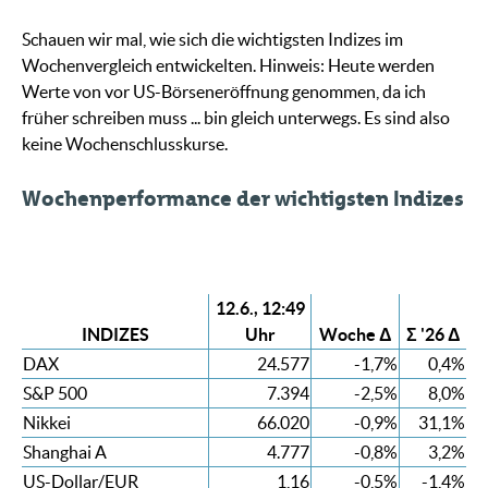
Schauen wir mal, wie sich die wichtigsten Indizes im
Wochenvergleich entwickelten. Hinweis: Heute werden
Werte von vor US-Börseneröffnung genommen, da ich
früher schreiben muss ... bin gleich unterwegs. Es sind also
keine Wochenschlusskurse.
Wochenperformance der wichtigsten Indizes
12.6., 12:49
INDIZES
Uhr
Woche Δ
Σ '26 Δ
DAX
24.577
-1,7%
0,4%
S&P 500
7.394
-2,5%
8,0%
Nikkei
66.020
-0,9%
31,1%
Shanghai A
4.777
-0,8%
3,2%
US-Dollar/EUR
1,16
-0,5%
-1,4%