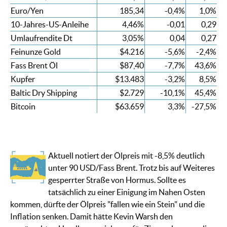
Euro/Yen
185,34
-0,4%
1,0%
10-Jahres-US-Anleihe
4,46%
-0,01
0,29
Umlaufrendite Dt
3,05%
0,04
0,27
Feinunze Gold
$4.216
-5,6%
-2,4%
Fass Brent Öl
$87,40
-7,7%
43,6%
Kupfer
$13.483
-3,2%
8,5%
Baltic Dry Shipping
$2.729
-10,1%
45,4%
Bitcoin
$63.659
3,3%
-27,5%
Aktuell notiert der Ölpreis mit -8,5% deutlich
unter 90 USD/Fass Brent. Trotz bis auf Weiteres
gesperrter Straße von Hormus. Sollte es
tatsächlich zu einer Einigung im Nahen Osten
kommen, dürfte der Ölpreis "fallen wie ein Stein" und die
Inflation senken. Damit hätte Kevin Warsh den