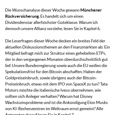
Die Wunschanalyse dieser Woche gewann
Münchener
Rückversicherung
. Es handelt sich um einen
Dividendenstar allerhöchster Güteklasse. Warum ich
dennoch unsere Allianz vorziehe, lesen Sie in Kapitel 6.
Die Leserfragen dieser Woche decken ein breites Feld der
aktuellen Diskussionsthemen an den Finanzmärkten ab: Ein
Mitglied befragt mich zur Struktur eines gehebelten ETPs,
der in den vergangenen Monaten überdurchschnittlich gut
lief. Unsere Bundesregierung sowie auch die EU wollen die
Spekulationsfrist für den Bitcoin abschaffen. Haben der
Goldpreiseinbruch, sowie übrigens auch der Bitcoin-
Preiseinbruch, etwas mit dem IPO von SpaceX zu tun? Tata
Motors möchte die italienische Iveco übernehmen, wie
sollten sich Anleger verhalten? Warum hat Disney
Wachstumsprobleme und ist die Ankündigung Elon Musks
von KI-Rechenzentren im Weltraum ernst gemeint? Alle
Antworten darauf lesen Sie in Kapitel 7.