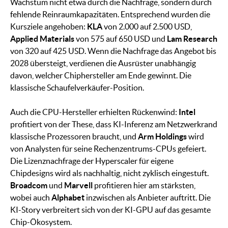
Wachstum nicht etwa durch die Nachfrage, sondern durch
fehlende Reinraumkapazitäten. Entsprechend wurden die
Kursziele angehoben:
KLA
von 2.000 auf 2.500 USD,
Applied Materials
von 575 auf 650 USD und
Lam Research
von 320 auf 425 USD. Wenn die Nachfrage das Angebot bis
2028 übersteigt, verdienen die Ausrüster unabhängig
davon, welcher Chiphersteller am Ende gewinnt. Die
klassische Schaufelverkäufer-Position.
Auch die CPU-Hersteller erhielten Rückenwind:
Intel
profitiert von der These, dass KI-Inferenz am Netzwerkrand
klassische Prozessoren braucht, und
Arm Holdings
wird
von Analysten für seine Rechenzentrums-CPUs gefeiert.
Die Lizenznachfrage der Hyperscaler für eigene
Chipdesigns wird als nachhaltig, nicht zyklisch eingestuft.
Broadcom
und
Marvell
profitieren hier am stärksten,
wobei auch
Alphabet
inzwischen als Anbieter auftritt. Die
KI-Story verbreitert sich von der KI-GPU auf das gesamte
Chip-Ökosystem.