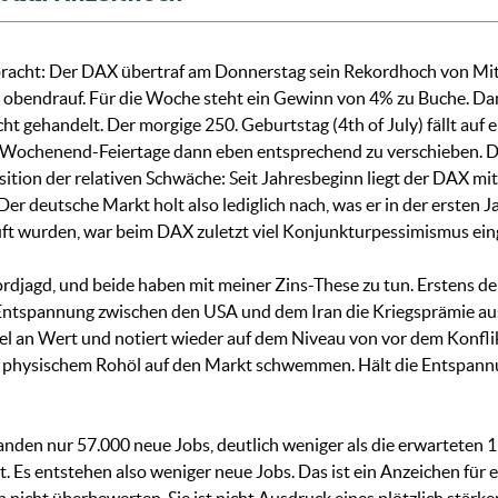
lbracht: Der DAX übertraf am Donnerstag sein Rekordhoch von Mit
obendrauf. Für die Woche steht ein Gewinn von 4% zu Buche. Dami
icht gehandelt. Der morgige 250. Geburtstag (4th of July) fällt au
man Wochenend-Feiertage dann eben entsprechend zu verschieben. D
ition der relativen Schwäche: Seit Jahresbeginn liegt der DAX mi
 Der deutsche Markt holt also lediglich nach, was er in der ersten 
uft wurden, war beim DAX zuletzt viel Konjunkturpessimismus eing
rdjagd, und beide haben mit meiner Zins-These zu tun. Erstens der
Entspannung zwischen den USA und dem Iran die Kriegsprämie aus
tel an Wert und notiert wieder auf dem Niveau von vor dem Konflik
hysischem Rohöl auf den Markt schwemmen. Hält die Entspannung
anden nur 57.000 neue Jobs, deutlich weniger als die erwartete
. Es entstehen also weniger neue Jobs. Das ist ein Anzeichen für