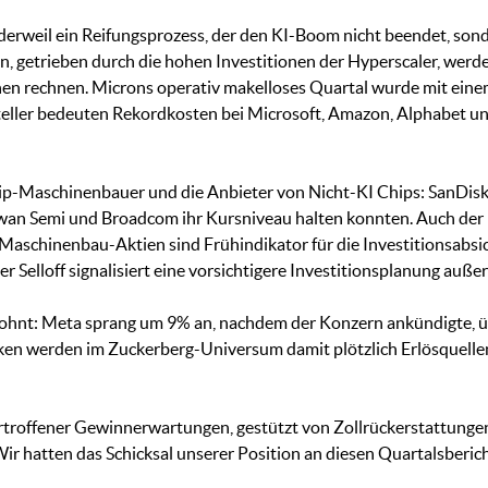
 derweil ein Reifungsprozess, der den KI-Boom nicht beendet, so
 getrieben durch die hohen Investitionen der Hyperscaler, werden
ionen rechnen. Microns operativ makelloses Quartal wurde mit ein
ller bedeuten Rekordkosten bei Microsoft, Amazon, Alphabet un
Chip-Maschinenbauer und die Anbieter von Nicht-KI Chips: SanDis
wan Semi und Broadcom ihr Kursniveau halten konnten. Auch der
aschinenbau-Aktien sind Frühindikator für die Investitionsabsich
 Selloff signalisiert eine vorsichtigere Investitionsplanung auße
belohnt: Meta sprang um 9% an, nachdem der Konzern ankündigte, 
ken werden im Zuckerberg-Universum damit plötzlich Erlösquellen
rtroffener Gewinnerwartungen, gestützt von Zollrückerstattungen,
 Wir hatten das Schicksal unserer Position an diesen Quartalsberi