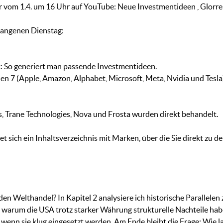
er vom 1.4. um 16 Uhr auf YouTube: Neue Investmentideen , Glorre
gangenen Dienstag:
: So generiert man passende Investmentideen.
en 7 (Apple, Amazon, Alphabet, Microsoft, Meta, Nvidia und Tesl
, Trane Technologies, Nova und Frosta wurden direkt behandelt.
sich ein Inhaltsverzeichnis mit Marken, über die Sie direkt zu d
den Welthandel? In Kapitel 2 analysiere ich historische Parallelen 
 warum die USA trotz starker Währung strukturelle Nachteile ha
r, wenn sie klug eingesetzt werden. Am Ende bleibt die Frage: Wie