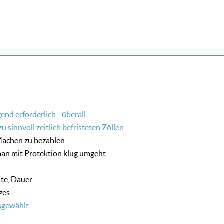
end erforderlich - überall
 sinnvoll zeitlich befristeten Zöllen
Machen zu bezahlen
e man mit Protektion klug umgeht
nte, Dauer
zes
usgewählt