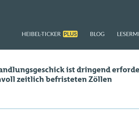
HEIBEL-TICKER
PLUS
BLOG
LESERM
andlungsgeschick ist dringend erforder
ll zeitlich befristeten Zöllen