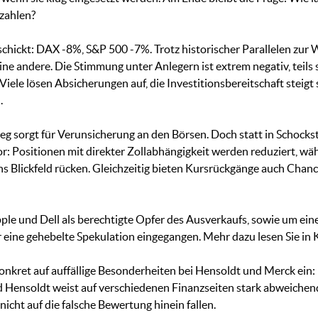
ezahlen?
schickt: DAX -8%, S&P 500 -7%. Trotz historischer Parallelen zur 
eine andere. Die Stimmung unter Anlegern ist extrem negativ, teils
 Viele lösen Absicherungen auf, die Investitionsbereitschaft steigt
.
eg sorgt für Verunsicherung an den Börsen. Doch statt in Schocksta
r: Positionen mit direkter Zollabhängigkeit werden reduziert, w
s Blickfeld rücken. Gleichzeitig bieten Kursrückgänge auch Chan
e und Dell als berechtigte Opfer des Ausverkaufs, sowie um einen
eine gehebelte Spekulation eingegangen. Mehr dazu lesen Sie in K
onkret auf auffällige Besonderheiten bei Hensoldt und Merck ein: 
Und Hensoldt weist auf verschiedenen Finanzseiten stark abweichen
icht auf die falsche Bewertung hinein fallen.