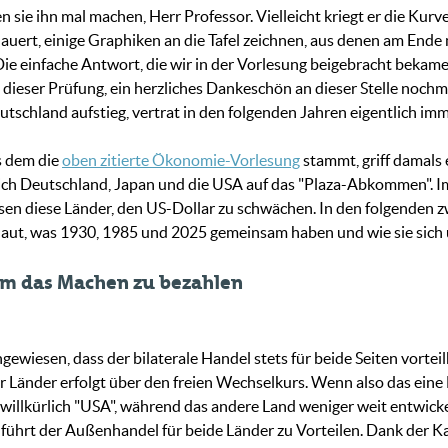
 sie ihn mal machen, Herr Professor. Vielleicht kriegt er die Kurve
auert, einige Graphiken an die Tafel zeichnen, aus denen am End
 Die einfache Antwort, die wir in der Vorlesung beigebracht bekame
us dieser Prüfung, ein herzliches Dankeschön an dieser Stelle nochm
tschland aufstieg, vertrat in den folgenden Jahren eigentlich imm
us dem die
oben zitierte Ökonomie-Vorlesung
stammt, griff damals
ich Deutschland, Japan und die USA auf das "Plaza-Abkommen". Im
sen diese Länder, den US-Dollar zu schwächen. In den folgenden 
aut, was 1930, 1985 und 2025 gemeinsam haben und wie sie sich 
um das Machen zu bezahlen
iesen, dass der bilaterale Handel stets für beide Seiten vorteilh
 Länder erfolgt über den freien Wechselkurs. Wenn also das eine 
willkürlich "USA", während das andere Land weniger weit entwickel
n führt der Außenhandel für beide Länder zu Vorteilen. Dank der 