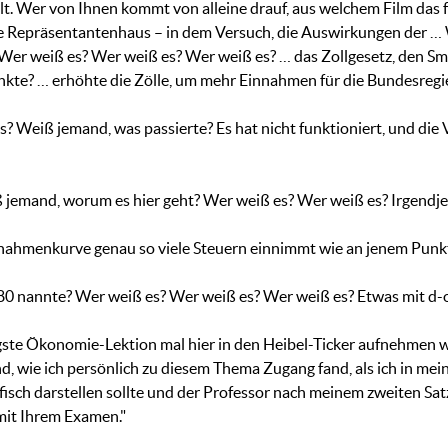
. Wer von Ihnen kommt von alleine drauf, aus welchem Film das 
te Repräsentantenhaus – in dem Versuch, die Auswirkungen der …
er weiß es? Wer weiß es? Wer weiß es? … das Zollgesetz, den Sm
enkte? … erhöhte die Zölle, um mehr Einnahmen für die Bundesregie
? Weiß jemand, was passierte? Es hat nicht funktioniert, und die 
ß jemand, worum es hier geht? Wer weiß es? Wer weiß es? Irgend
nahmenkurve genau so viele Steuern einnimmt wie an jenem Punkt.
980 nannte? Wer weiß es? Wer weiß es? Wer weiß es? Etwas mit 
iligste Ökonomie-Lektion mal hier in den Heibel-Ticker aufnehmen
, wie ich persönlich zu diesem Thema Zugang fand, als ich in m
sch darstellen sollte und der Professor nach meinem zweiten Satz 
mit Ihrem Examen."