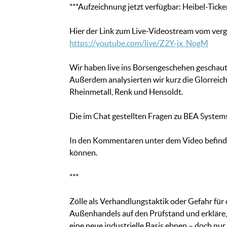
***Aufzeichnung jetzt verfügbar: Heibel-Tick
Hier der Link zum Live-Videostream vom ver
https://youtube.com/live/Z2Y-jx_NogM
Wir haben live ins Börsengeschehen geschaut
Außerdem analysierten wir kurz die Glorreich
Rheinmetall, Renk und Hensoldt.
Die im Chat gestellten Fragen zu BEA Systems
In den Kommentaren unter dem Video befindet 
können.
***
Zölle als Verhandlungstaktik oder Gefahr für 
Außenhandels auf den Prüfstand und erkläre,
eine neue industrielle Basis ebnen – doch nu