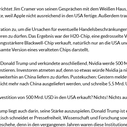
richtet Jim Cramer von seinen Gesprächen mit dem Weißen Haus,
te, weil Apple nicht ausreichend in den USA fertige. Außerdem tr
stration zu, um die Ursachen für eventuelle Handelsbeschränkung
eren zu dürfen. Das Ergebnis war der H20-Chip, eine gedrosselt
ungsstärkere Blackwell-Chip verkauft, natürlich nur an die USA u
samte Version eines veralteten Chips darstellt.
t Donald Trump und verkündete anschließend, Nvidia werde 500 
stieren. Investoren atmeten auf, denn so etwas würde Nvidia ja 
 weiterhin an China liefern zu dürfen. Pustekuchen: Gestern melde
ht mehr nach China ausgeliefert werden, und schreibe 5,5 Mrd. 
nvestition von 500 Mrd. USD in den USA erkauft? Nichts! Nichts au
 liegt auch darin, seine Stärke auszuspielen. Donald Trump ist e
isch schneidet er Pressefreiheit, Wissenschaft und Forschung sowi
eschehe, denn in den vergangenen Jahren waren diese Institutionen