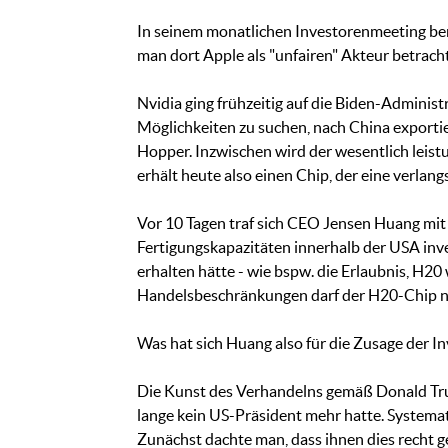
In seinem monatlichen Investorenmeeting be
man dort Apple als "unfairen" Akteur betrach
Nvidia ging frühzeitig auf die Biden-Admini
Möglichkeiten zu suchen, nach China exporti
Hopper. Inzwischen wird der wesentlich leist
erhält heute also einen Chip, der eine verlang
Vor 10 Tagen traf sich CEO Jensen Huang mi
Fertigungskapazitäten innerhalb der USA inve
erhalten hätte - wie bspw. die Erlaubnis, H20
Handelsbeschränkungen darf der H20-Chip nic
Was hat sich Huang also für die Zusage der I
Die Kunst des Verhandelns gemäß Donald Trump
lange kein US-Präsident mehr hatte. Systemat
Zunächst dachte man, dass ihnen dies recht g