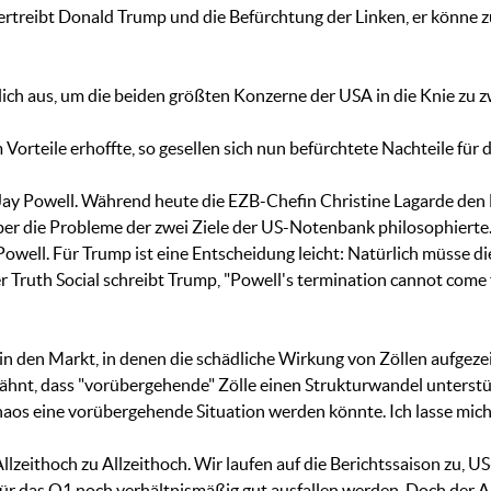
bertreibt Donald Trump und die Befürchtung der Linken, er könne
lich aus, um die beiden größten Konzerne der USA in die Knie zu zw
orteile erhoffte, so gesellen sich nun befürchtete Nachteile für d
Jay Powell. Während heute die EZB-Chefin Christine Lagarde den L
 über die Probleme der zwei Ziele der US-Notenbank philosophierte.
owell. Für Trump ist eine Entscheidung leicht: Natürlich müsse 
er Truth Social schreibt Trump, "Powell's termination cannot come
in den Markt, in denen die schädliche Wirkung von Zöllen aufgezeig
wähnt, dass "vorübergehende" Zölle einen Strukturwandel unterstü
Chaos eine vorübergehende Situation werden könnte. Ich lasse mic
Allzeithoch zu Allzeithoch. Wir laufen auf die Berichtssaison zu,
n für das Q1 noch verhältnismäßig gut ausfallen werden. Doch der A