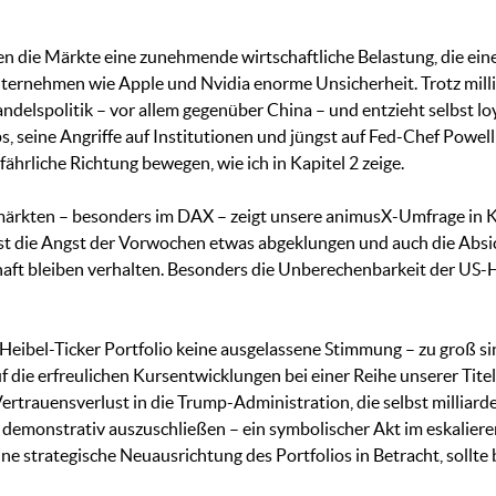
en die Märkte eine zunehmende wirtschaftliche Belastung, die ei
Unternehmen wie Apple und Nvidia enorme Unsicherheit. Trotz mil
delspolitik – vor allem gegenüber China – und entzieht selbst lo
 seine Angriffe auf Institutionen und jüngst auf Fed-Chef Powel
efährliche Richtung bewegen, wie ich in Kapitel 2 zeige.
nmärkten – besonders im DAX – zeigt unsere animusX-Umfrage in Ka
 ist die Angst der Vorwochen etwas abgeklungen und auch die Ab
aft bleiben verhalten. Besonders die Unberechenbarkeit der US-H
eibel-Ticker Portfolio keine ausgelassene Stimmung – zu groß s
uf die erfreulichen Kursentwicklungen bei einer Reihe unserer Tite
Vertrauensverlust in die Trump-Administration, die selbst milliar
demonstrativ auszuschließen – ein symbolischer Akt im eskalierend
 strategische Neuausrichtung des Portfolios in Betracht, sollte b