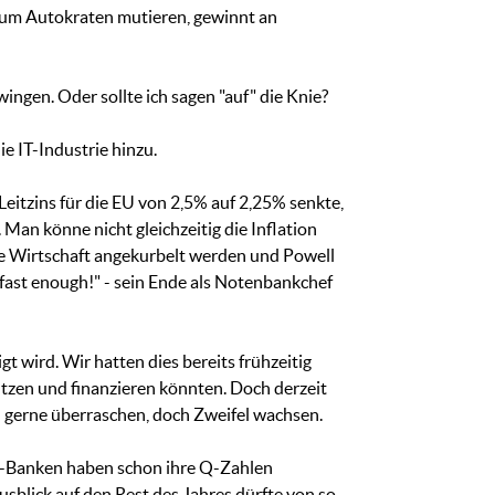
 zum Autokraten mutieren, gewinnt an
ingen. Oder sollte ich sagen "auf" die Knie?
ie IT-Industrie hinzu.
eitzins für die EU von 2,5% auf 2,25% senkte,
 Man könne nicht gleichzeitig die Inflation
die Wirtschaft angekurbelt werden und Powell
 fast enough!" - sein Ende als Notenbankchef
t wird. Wir hatten dies bereits frühzeitig
tzen und finanzieren könnten. Doch derzeit
h gerne überraschen, doch Zweifel wachsen.
 US-Banken haben schon ihre Q-Zahlen
usblick auf den Rest des Jahres dürfte von so