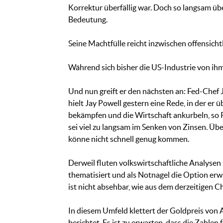
Korrektur überfällig war. Doch so langsam ü
Bedeutung.
Seine Machtfülle reicht inzwischen offensicht
Während sich bisher die US-Industrie von ihm V
Und nun greift er den nächsten an: Fed-Chef 
hielt Jay Powell gestern eine Rede, in der er
bekämpfen und die Wirtschaft ankurbeln, so P
sei viel zu langsam im Senken von Zinsen. Üb
könne nicht schnell genug kommen.
Derweil fluten volkswirtschaftliche Analysen 
thematisiert und als Notnagel die Option er
ist nicht absehbar, wie aus dem derzeitigen 
In diesem Umfeld klettert der Goldpreis von 
berichtet. Es ist zu erwarten, dass die Zahle