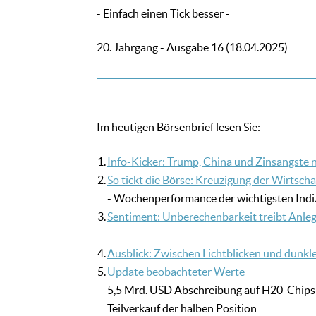
- Einfach einen Tick besser -
20. Jahrgang - Ausgabe 16 (18.04.2025)
Im heutigen Börsenbrief lesen Sie:
1.
Info-Kicker: Trump, China und Zinsängste 
2.
So tickt die Börse: Kreuzigung der Wirtsc
- Wochenperformance der wichtigsten Indi
3.
Sentiment: Unberechenbarkeit treibt Anleg
-
4.
Ausblick: Zwischen Lichtblicken und dunkle
5.
Update beobachteter Werte
5,5 Mrd. USD Abschreibung auf H20-Chips
Teilverkauf der halben Position