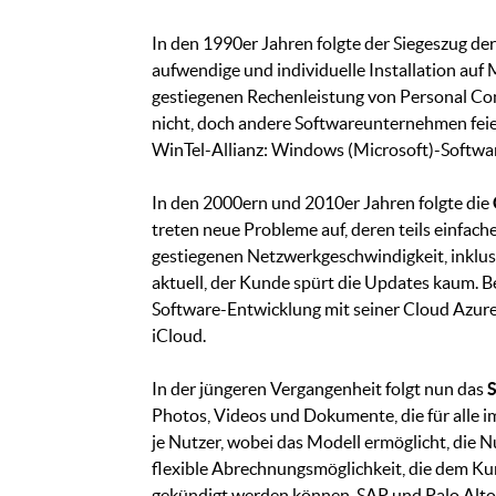
In den 1990er Jahren folgte der Siegeszug de
aufwendige und individuelle Installation auf
gestiegenen Rechenleistung von Personal Com
nicht, doch andere Softwareunternehmen feier
WinTel-Allianz: Windows (Microsoft)-Software
In den 2000ern und 2010er Jahren folgte die
treten neue Probleme auf, deren teils einfac
gestiegenen Netzwerkgeschwindigkeit, inklus
aktuell, der Kunde spürt die Updates kaum. Be
Software-Entwicklung mit seiner Cloud Azure
iCloud.
In der jüngeren Vergangenheit folgt nun das
Photos, Videos und Dokumente, die für alle im 
je Nutzer, wobei das Modell ermöglicht, die N
flexible Abrechnungsmöglichkeit, die dem Kun
gekündigt werden können. SAP und Palo Alto r