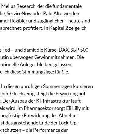
 Melius Research, der die fundamentale
obe, ServiceNow oder Palo Alto werden
er flexibler und zugänglicher – heute sind
echnet, profitiert. In Kapitel 2 zeige ich
ie Fed – und damit die Kurse: DAX, S&P 500
d Putin überwogen Gewinnmitnahmen. Die
utionelle Anleger bleiben gelassen,
e ich diese Stimmungslage für Sie.
g: In diesen unruhigen Sommertagen kursieren
n. Gleichzeitig steigt die Erwartung auf
 Der Ausbau der KI-Infrastruktur läuft
 wird. Im Pharmasektor sorgt Eli Lilly mit
 langfristige Entwicklung des Abnehm-
ist das anstehende Ende der Lock-Up-
ik schützen – die Performance der