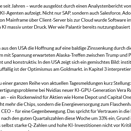
e seit Jahren – wurde ausgelöst durch einen Analystenbericht von
I-Agenten aufzeigt. Nicht nur SAP, sondern auch Salesforce, Ad
n Mainframe über Client-Server bis zur Cloud wurde Software imm
I massiv unter Druck. Wer wie Palantir bereits nutzungsbasiert abr
n aus den USA die Hoffnung auf eine baldige Zinssenkung durch d
r dem mit Spannung erwarteten Alaska-Treffen zwischen Trump un
und konstruktiv. In den USA zeigt sich ein gemischtes Bild: instit
uffällig ist der Optimismus am Goldmarkt. in Kapitel 3 interpretier
zu einer ganzen Reihe von aktuellen Tagesmeldungen kurz Stellun
Fertigungsprobleme bei Nvidias neuer KI-GPU-Generation Vera Rubi
 an – ein Rückenwind für Aktien wie Home Depot und Capital One.
 mehr die Chips, sondern die Energieversorgung zum Flaschenhals
CEO – für eine Gegenbewegung. Das spricht für Vertrauen in die
 nach den guten Quartalszahlen diese Woche um 33% ein, Grund 
s selbst starke Q-Zahlen und hohe KI-Investitionen nicht vor Krit