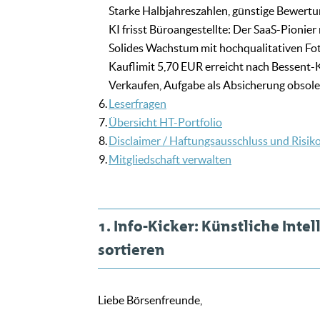
Starke Halbjahreszahlen, günstige Bewert
KI frisst Büroangestellte: Der SaaS-Pioni
Solides Wachstum mit hochqualitativen Fot
Kauflimit 5,70 EUR erreicht nach Bessent
Verkaufen, Aufgabe als Absicherung obsole
6.
Leserfragen
7.
Übersicht HT-Portfolio
8.
Disclaimer / Haftungsausschluss und Risik
9.
Mitgliedschaft verwalten
1. Info-Kicker: Künstliche Inte
sortieren
Liebe Börsenfreunde,