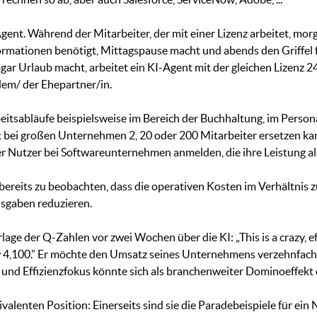
ent. Während der Mitarbeiter, der mit einer Lizenz arbeitet, morg
ormationen benötigt, Mittagspause macht und abends den Griffel fal
gar Urlaub macht, arbeitet ein KI-Agent mit der gleichen Lizenz 24
dem/ der Ehepartner/in.
eitsabläufe beispielsweise im Bereich der Buchhaltung, im Person
t bei großen Unternehmen 2, 20 oder 200 Mitarbeiter ersetzen k
ger Nutzer bei Softwareunternehmen anmelden, die ihre Leistung al
 bereits zu beobachten, dass die operativen Kosten im Verhältnis 
sgaben reduzieren.
lage der Q-Zahlen vor zwei Wochen über die KI: „This is a crazy, eff
 4,100.” Er möchte den Umsatz seines Unternehmens verzehnfach
 und Effizienzfokus könnte sich als branchenweiter Dominoeffekt
valenten Position: Einerseits sind sie die Paradebeispiele für ein