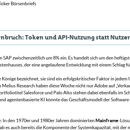
icker Börsenbriefs
seinbruch: Token und API-Nutzung statt Nutze
 SAP zwischenzeitlich um 8% ein. Es handelt sich um den heftig
ystenhauses, der eine angelaufene Entwicklung mit einem Schlag fü
 Könige bezeichnet, sie sind ein erfolgskritischer Faktor in jede
n Melius Research haben diese Woche nicht nur Adobe auf „Verkauf
tfoliotitel Salesforce und Palo Alto stehen dabei ebenfalls im Sc
nd agentenbasierte KI könnte das Geschäftsmodell der Software-a
e: In den 1970er und 1980er Jahren dominierten
Mainframe
-Lösu
gab es auch bereits die Komponente der Systemkapazität, mit der 