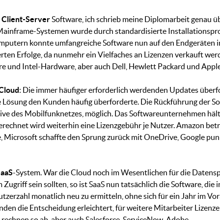
r
Client-Server
Software, ich schrieb meine Diplomarbeit genau ü
 Mainframe-Systemen wurde durch standardisierte Installationspr
putern konnte umfangreiche Software nun auf den Endgeräten ins
ten Erfolge, da nunmehr ein Vielfaches an Lizenzen verkauft werde
 und Intel-Hardware, aber auch Dell, Hewlett Packard und Apple fe
Cloud
: Die immer häufiger erforderlich werdenden Updates über
he Lösung den Kunden häufig überforderte. Die Rückführung der So
ive des Mobilfunknetzes, möglich. Das Softwareunternehmen hält
rechnet wird weiterhin eine Lizenzgebühr je Nutzer. Amazon betrat
, Microsoft schaffte den Sprung zurück mit OneDrive, Google pun
SaaS
-System. War die Cloud noch im Wesentlichen für die Datensp
Zugriff sein sollten, so ist SaaS nun tatsächlich die Software, die 
utzerzahl monatlich neu zu ermitteln, ohne sich für ein Jahr im Vo
den die Entscheidung erleichtert, für weitere Mitarbeiter Lizenze
echnen so ab, aber auch Salesforce, ServiceNow, Adobe, ...