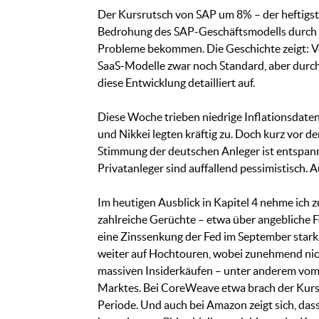
Der Kursrutsch von SAP um 8% – der heftigst
Bedrohung des SAP-Geschäftsmodells durch K
Probleme bekommen. Die Geschichte zeigt: Vo
SaaS-Modelle zwar noch Standard, aber durch K
diese Entwicklung detailliert auf.
Diese Woche trieben niedrige Inflationsdate
und Nikkei legten kräftig zu. Doch kurz vo
Stimmung der deutschen Anleger ist entspannt 
Privatanleger sind auffallend pessimistisch. A
Im heutigen Ausblick in Kapitel 4 nehme ich 
zahlreiche Gerüchte – etwa über angebliche 
eine Zinssenkung der Fed im September stark
weiter auf Hochtouren, wobei zunehmend nicht
massiven Insiderkäufen – unter anderem vom 
Marktes. Bei CoreWeave etwa brach der Kurs
Periode. Und auch bei Amazon zeigt sich, das