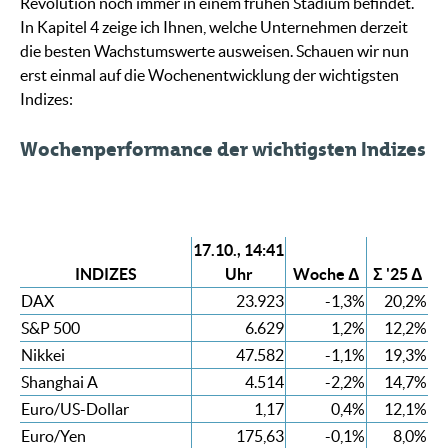
Revolution noch immer in einem frühen Stadium befindet.
In Kapitel 4 zeige ich Ihnen, welche Unternehmen derzeit
die besten Wachstumswerte ausweisen. Schauen wir nun
erst einmal auf die Wochenentwicklung der wichtigsten
Indizes:
Wochenperformance der wichtigsten Indizes
17.10., 14:41
INDIZES
Uhr
Woche Δ
Σ '25 Δ
DAX
23.923
-1,3%
20,2%
S&P 500
6.629
1,2%
12,2%
Nikkei
47.582
-1,1%
19,3%
Shanghai A
4.514
-2,2%
14,7%
Euro/US-Dollar
1,17
0,4%
12,1%
Euro/Yen
175,63
-0,1%
8,0%