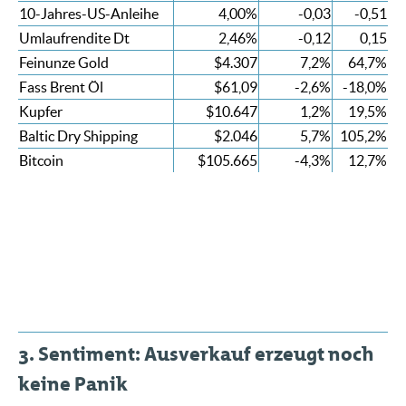
10-Jahres-US-Anleihe
4,00%
-0,03
-0,51
Umlaufrendite Dt
2,46%
-0,12
0,15
Feinunze Gold
$4.307
7,2%
64,7%
Fass Brent Öl
$61,09
-2,6%
-18,0%
Kupfer
$10.647
1,2%
19,5%
Baltic Dry Shipping
$2.046
5,7%
105,2%
Bitcoin
$105.665
-4,3%
12,7%
3. Sentiment: Ausverkauf erzeugt noch
keine Panik