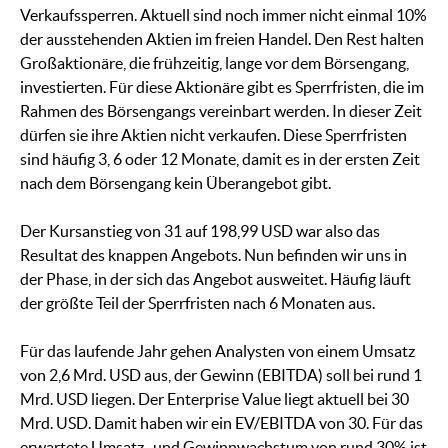
Verkaufssperren. Aktuell sind noch immer nicht einmal 10%
der ausstehenden Aktien im freien Handel. Den Rest halten
Großaktionäre, die frühzeitig, lange vor dem Börsengang,
investierten. Für diese Aktionäre gibt es Sperrfristen, die im
Rahmen des Börsengangs vereinbart werden. In dieser Zeit
dürfen sie ihre Aktien nicht verkaufen. Diese Sperrfristen
sind häufig 3, 6 oder 12 Monate, damit es in der ersten Zeit
nach dem Börsengang kein Überangebot gibt.
Der Kursanstieg von 31 auf 198,99 USD war also das
Resultat des knappen Angebots. Nun befinden wir uns in
der Phase, in der sich das Angebot ausweitet. Häufig läuft
der größte Teil der Sperrfristen nach 6 Monaten aus.
Für das laufende Jahr gehen Analysten von einem Umsatz
von 2,6 Mrd. USD aus, der Gewinn (EBITDA) soll bei rund 1
Mrd. USD liegen. Der Enterprise Value liegt aktuell bei 30
Mrd. USD. Damit haben wir ein EV/EBITDA von 30. Für das
erwartete Umsatz- und Gewinnwachstum von rund 30% ist