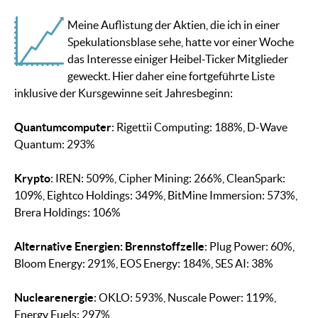
Meine Auflistung der Aktien, die ich in einer
Spekulationsblase sehe, hatte vor einer Woche
das Interesse einiger Heibel-Ticker Mitglieder
geweckt. Hier daher eine fortgeführte Liste
inklusive der Kursgewinne seit Jahresbeginn:
Quantumcomputer
: Rigettii Computing: 188%, D-Wave
Quantum: 293%
Krypto
: IREN: 509%, Cipher Mining: 266%, CleanSpark:
109%, Eightco Holdings: 349%, BitMine Immersion: 573%,
Brera Holdings: 106%
Alternative Energien: Brennstoffzelle
: Plug Power: 60%,
Bloom Energy: 291%, EOS Energy: 184%, SES AI: 38%
Nuclearenergie
: OKLO: 593%, Nuscale Power: 119%,
Energy Fuels: 297%